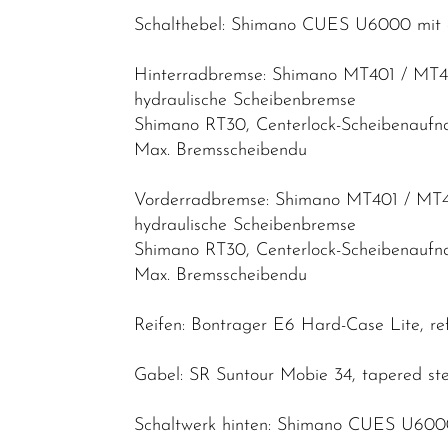
Cityräder
Schalthebel: Shimano CUES U6000 mit o
Kinder &
Jugendfahrräder
Hinterradbremse: Shimano MT401 / MT4
hydraulische Scheibenbremse
Rennräder -
Shimano RT30, Centerlock-Scheibenauf
Gravelbikes
Max. Bremsscheibendu
- Reiseräder
Vorderradbremse: Shimano MT401 / MT4
Mountainbikes
hydraulische Scheibenbremse
Lastenräder
Shimano RT30, Centerlock-Scheibenauf
S-Pedelec
Max. Bremsscheibendu
Abverkauf
Reifen: Bontrager E6 Hard-Case Lite, refl
Reduzierte
Gabel: SR Suntour Mobie 34, tapered ste
Artikel
Schaltwerk hinten: Shimano CUES U60