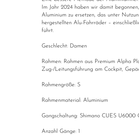
Elektrofahrräder
Im Jahr 2024 haben wir damit begonnen, 
Aluminium zu ersetzen, das unter Nutzun
E-Trekking
hergestellten Alu-Fahrräder – einschließ
E-City
führt.
E-Gravel
Geschlecht: Damen
E-Road
Rahmen: Rahmen aus Premium Alpha Plat
E-MTB
Zug-/Leitungsführung am Cockpit, Gepäck
Hardtail
E-MTB
Rahmengröße: S
Fully
Rahmenmaterial: Aluminium
E-Leicht
Trekking &
Gangschaltung: Shimano CUES U6000 
Fitness
Bikes
Anzahl Gänge: 1