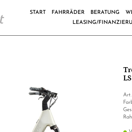
START
FAHRRÄDER
BERATUNG
W
LEASING/FINANZIER
Tr
LS
Art
Far
Ges
Rah
Vo