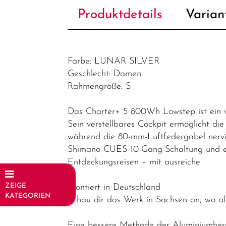
Produktdetails
Varian
Farbe: LUNAR SILVER
Geschlecht: Damen
Rahmengröße: S
Das Charter+ 5 800Wh Lowstep ist ein vie
Sein verstellbares Cockpit ermöglicht die
während die 80-mm-Luftfedergabel nervig
Shimano CUES 10-Gang-Schaltung und e
Entdeckungsreisen – mit ausreiche
ZEIGE
Montiert in Deutschland
KATEGORIEN
Schau dir das Werk in Sachsen an, wo a
Fahrräder
Eine bessere Methode der Aluminiumhers