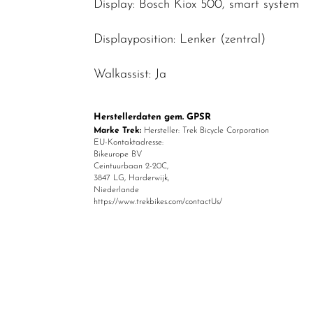
Display: Bosch Kiox 500, smart system
Displayposition: Lenker (zentral)
Walkassist: Ja
Herstellerdaten gem. GPSR
Marke Trek:
Hersteller: Trek Bicycle Corporation
EU-Kontaktadresse:
Bikeurope BV
Ceintuurbaan 2-20C,
3847 LG, Harderwijk,
Niederlande
https://www.trekbikes.com/contactUs/