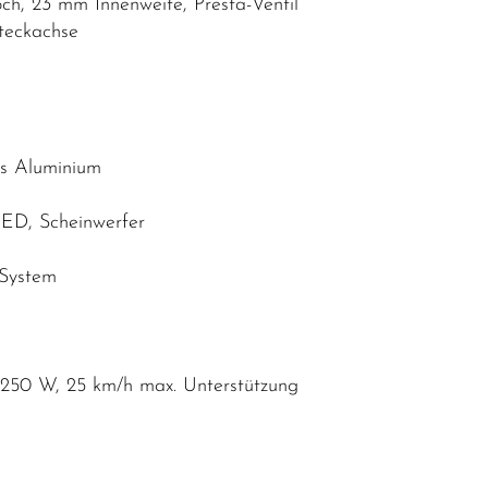
ch, 23 mm Innenweite, Presta-Ventil
teckachse
us Aluminium
 LED, Scheinwerfer
 System
250 W, 25 km/h max. Unterstützung