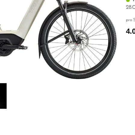
28.
pro S
4.