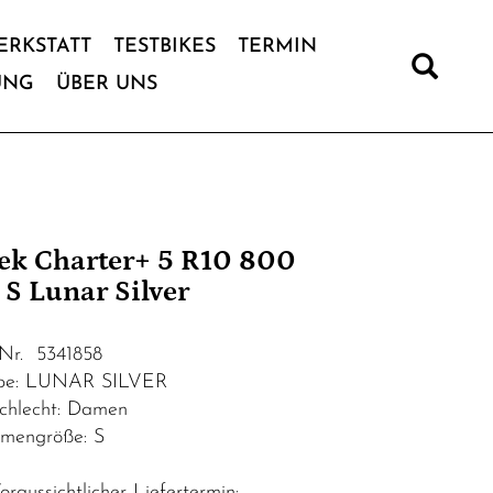
ERKSTATT
TESTBIKES
TERMIN
UNG
ÜBER UNS
ek Charter+ 5 R10 800
 S Lunar Silver
.Nr. 5341858
be: LUNAR SILVER
chlecht: Damen
mengröße: S
raussichtlicher Liefertermin: