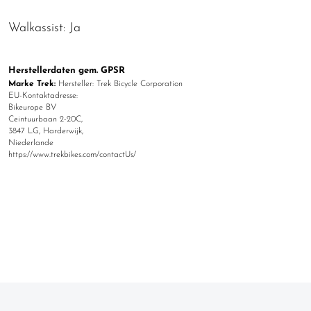
Walkassist: Ja
Herstellerdaten gem. GPSR
Marke Trek:
Hersteller: Trek Bicycle Corporation
EU-Kontaktadresse:
Bikeurope BV
Ceintuurbaan 2-20C,
3847 LG, Harderwijk,
Niederlande
https://www.trekbikes.com/contactUs/