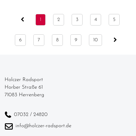
1
2
3
4
5
6
7
8
9
10
Holczer Radsport
Horber Straße 61
71083 Herrenberg
07032 / 24820
info@holczer-radsport.de