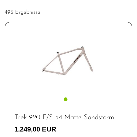
Cityräder
Cyclocross-Bikes
E-City
495 Ergebnisse
E-Gravel
E-Leicht
E-MTB Fully
E-MTB Hardtail
E-Road
E-Trekking
Fitness Bikes
Gravel
Kinder & Jugendfahrräder
Lastenräder
MTB-Fatbike
MTB-Fully
MTB-Hardtail
Performance & Endurance
Rahmen
Rahmen
Trekkingräder
Triathlon-Bikes
Trek 920 F/S 54 Matte Sandstorm
1.249,00 EUR