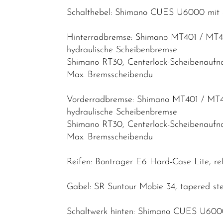
Cityräder
Schalthebel: Shimano CUES U6000 mit o
Kinder &
Jugendfahrräder
Hinterradbremse: Shimano MT401 / MT4
hydraulische Scheibenbremse
Rennräder -
Shimano RT30, Centerlock-Scheibenauf
Gravelbikes
Max. Bremsscheibendu
- Reiseräder
Vorderradbremse: Shimano MT401 / MT4
Mountainbikes
hydraulische Scheibenbremse
Lastenräder
Shimano RT30, Centerlock-Scheibenauf
S-Pedelec
Max. Bremsscheibendu
Abverkauf
Reifen: Bontrager E6 Hard-Case Lite, refl
Reduzierte
Gabel: SR Suntour Mobie 34, tapered ste
Artikel
Schaltwerk hinten: Shimano CUES U60