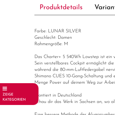
Produktdetails
Varian
Farbe: LUNAR SILVER
Geschlecht: Damen
Rahmengröße: M
Das Charter+ 5 540Wh Lowstep ist ein vie
Sein verstellbares Cockpit ermöglicht die
während die 80-mm-Luftfedergabel nervig
Shimano CUES 10-Gang-Schaltung und e
Menge Power auf deinem Weg zur Arbe
ZEIGE
Montiert in Deutschland
KATEGORIEN
Schau dir das Werk in Sachsen an, wo a
Fahrräder
Eine bessere Methode der Aluminiumhers