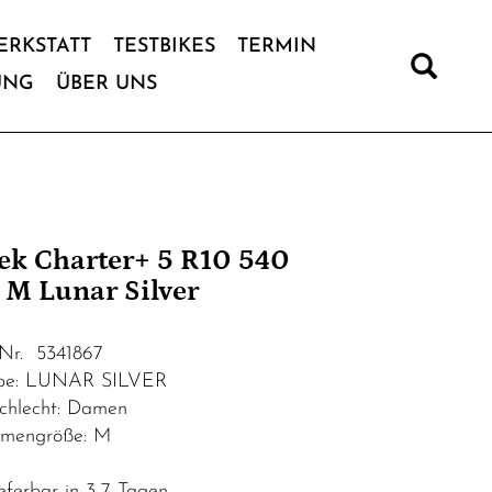
ERKSTATT
TESTBIKES
TERMIN
UNG
ÜBER UNS
ek Charter+ 5 R10 540
 M Lunar Silver
.Nr. 5341867
be: LUNAR SILVER
chlecht: Damen
mengröße: M
eferbar in 3-7 Tagen