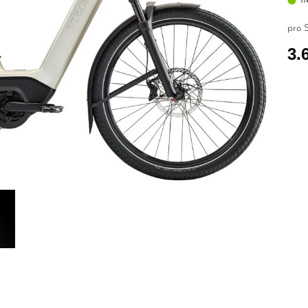
pro S
3.