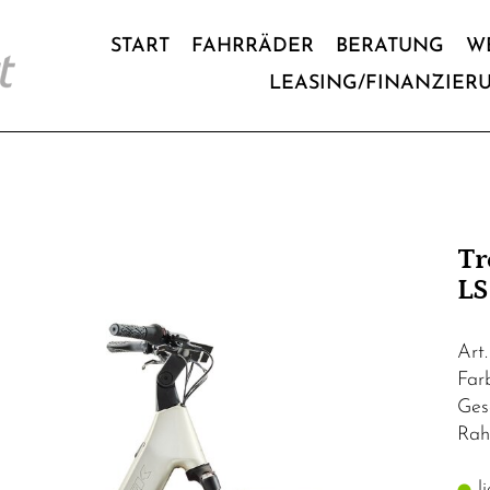
START
FAHRRÄDER
BERATUNG
W
LEASING/FINANZIER
Tr
LS
Art
Far
Ges
Rah
li