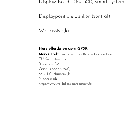
Display: Bosch Kiox 500, smart system
Displayposition: Lenker (zentral)
Walkassist: Ja
Herstellerdaten gem. GPSR
Marke Trek:
Hersteller: Trek Bicycle Corporation
EU-Kontaktadresse:
Bikeurope BV
Ceintuurbaan 2-20C,
3847 LG, Harderwijk,
Niederlande
https://www.trekbikes.com/contactUs/