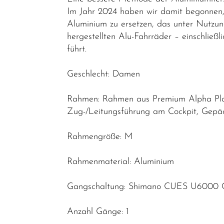
Elektrofahrräder
Im Jahr 2024 haben wir damit begonnen, 
Aluminium zu ersetzen, das unter Nutzun
E-Trekking
hergestellten Alu-Fahrräder – einschließ
E-City
führt.
E-Gravel
Geschlecht: Damen
E-Road
Rahmen: Rahmen aus Premium Alpha Plat
E-MTB
Zug-/Leitungsführung am Cockpit, Gepäck
Hardtail
E-MTB
Rahmengröße: M
Fully
Rahmenmaterial: Aluminium
E-Leicht
Trekking &
Gangschaltung: Shimano CUES U6000 
Fitness
Bikes
Anzahl Gänge: 1