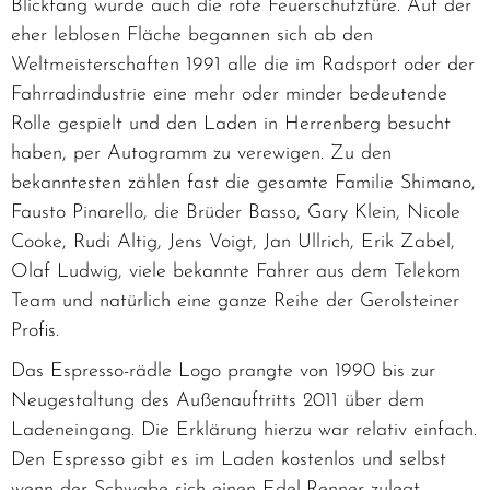
Blickfang wurde auch die rote Feuerschutztüre. Auf der
eher leblosen Fläche begannen sich ab den
Weltmeisterschaften 1991 alle die im Radsport oder der
Fahrradindustrie eine mehr oder minder bedeutende
Rolle gespielt und den Laden in Herrenberg besucht
haben, per Autogramm zu verewigen. Zu den
bekanntesten zählen fast die gesamte Familie Shimano,
Fausto Pinarello, die Brüder Basso, Gary Klein, Nicole
Cooke, Rudi Altig, Jens Voigt, Jan Ullrich, Erik Zabel,
Olaf Ludwig, viele bekannte Fahrer aus dem Telekom
Team und natürlich eine ganze Reihe der Gerolsteiner
Profis.
Das Espresso-rädle Logo prangte von 1990 bis zur
Neugestaltung des Außenauftritts 2011 über dem
Ladeneingang. Die Erklärung hierzu war relativ einfach.
Den Espresso gibt es im Laden kostenlos und selbst
wenn der Schwabe sich einen Edel-Renner zulegt