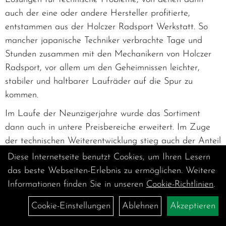
auch der eine oder andere Hersteller profitierte,
entstammen aus der Holczer Radsport Werkstatt. So
mancher japanische Techniker verbrachte Tage und
Stunden zusammen mit den Mechanikern von Holczer
Radsport, vor allem um den Geheimnissen leichter,
stabiler und haltbarer Laufräder auf die Spur zu
kommen.
Im Laufe der Neunzigerjahre wurde das Sortiment
dann auch in untere Preisbereiche erweitert. Im Zuge
der technischen Weiterentwicklung stieg auch der Anteil
an hochwertigen Kompletträdern die vor allem aus dem
Diese Internetseite benutzt Cookies, um Ihren Lesern
Hause Trek und später – durch den Wechsel des
das beste Webseiten-Erlebnis zu ermöglichen. Weitere
Rahmen-Sponsors von Gerolsteiner – von Specialized
Informationen finden Sie in unseren
Cookie-Richtlinien
.
kamen.
Cookie-Einstellungen
Ablehnen
Akzeptieren
In Begleitung und als technische Wiege des Team