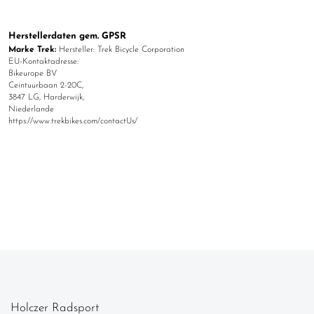
Herstellerdaten gem. GPSR
Marke Trek:
Hersteller: Trek Bicycle Corporation
EU-Kontaktadresse:
Bikeurope BV
Ceintuurbaan 2-20C,
3847 LG, Harderwijk,
Niederlande
https://www.trekbikes.com/contactUs/
Holczer Radsport