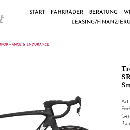
START
FAHRRÄDER
BERATUNG
W
LEASING/FINANZIER
RFORMANCE & ENDURANCE
Tr
SR
S
Art
Fa
Ges
Rah