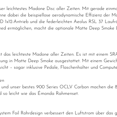
r leichtestes Madone Disc aller Zeiten. Mit gerade einma
hne dabei die beispiellose aerodynamische Effizienz der 
D 1x12-Antrieb und die federleichten Aeolus RSL 37 Lauf
d ermöglichen, macht die optionale Matte Deep Smoke L
das leichteste Madone aller Zeiten. Es ist mit einem SRA
rung in Matte Deep Smoke ausgestattet. Mit einem Gewicht 
cht – sogar inklusive Pedale, Flaschenhalter und Comput
ten
gn und unser bestes 900 Series OCLV Carbon machen die 8.
d so leicht wie das Émonda Rahmenset.
ystem Foil Rohrdesign verbessert den Luftstrom über das 