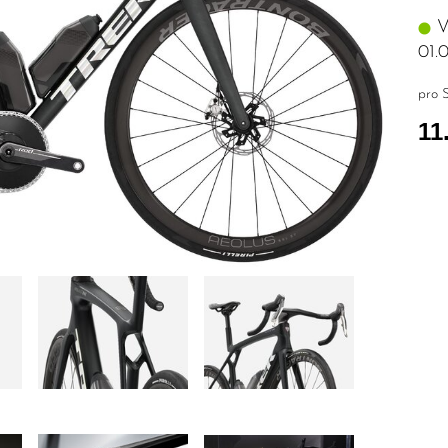
Vo
01.
pro S
11