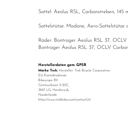
Sattel: Aeolus RSL, Carbonstreben, 145 
Sattelstütze: Madone, Aero-Sattelstütze
Räder: Bontrager Aeolus RSL 37, OCLV 
Bontrager Aeolus RSL 37, OCLV Carbon,
Herstellerdaten gem. GPSR
Marke Trek:
Hersteller: Trek Bicycle Corporation
EU-Kontaktadresse:
Bikeurope BV
Ceintuurbaan 2-20C,
3847 LG, Harderwijk,
Niederlande
https://www.trekbikes.com/contactUs/