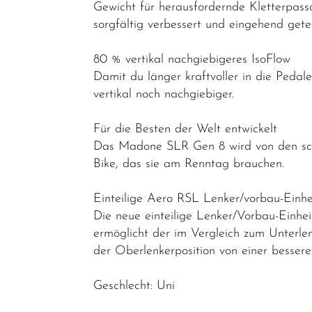
Gewicht für herausfordernde Kletterpas
Endurance
sorgfältig verbessert und eingehend ge
Gravel
80 % vertikal nachgiebigeres IsoFlow
Rahmen
Damit du länger kraftvoller in die Pedale
Reiseräder
vertikal noch nachgiebiger.
Triathlon-
Für die Besten der Welt entwickelt
Bikes
Das Madone SLR Gen 8 wird von den schne
Bike, das sie am Renntag brauchen.
Mountainbikes
Lastenräder
Einteilige Aero RSL Lenker/vorbau-Einhe
S-Pedelec
Die neue einteilige Lenker/Vorbau-Einhei
ermöglicht der im Vergleich zum Unterl
Abverkauf
der Oberlenkerposition von einer bessere
Reduzierte
Geschlecht: Uni
Artikel