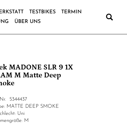
ERKSTATT
TESTBIKES
TERMIN
UNG
ÜBER UNS
ek MADONE SLR 9 1X
AM M Matte Deep
moke
.Nr. 5344437
rbe: MATTE DEEP SMOKE
chlecht: Uni
mengröße: M