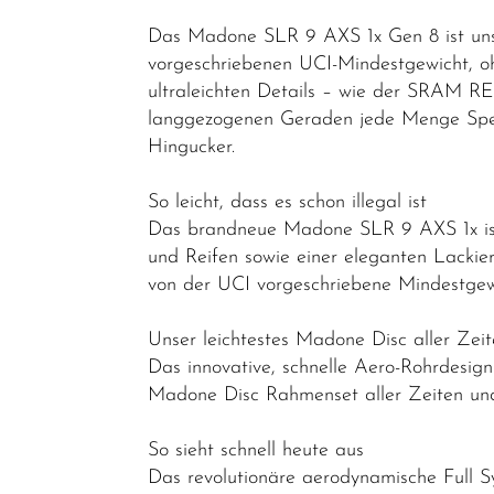
Das Madone SLR 9 AXS 1x Gen 8 ist unse
Elektrofahrräder
vorgeschriebenen UCI-Mindestgewicht, o
Trekking &
ultraleichten Details – wie der SRAM RE
Fitness
langgezogenen Geraden jede Menge Spee
Bikes
Hingucker.
Cityräder
So leicht, dass es schon illegal ist
Kinder &
Das brandneue Madone SLR 9 AXS 1x ist 
Jugendfahrräder
und Reifen sowie einer eleganten Lackie
von der UCI vorgeschriebene Mindestgewi
Rennräder -
Gravelbikes
Unser leichtestes Madone Disc aller Zei
- Reiseräder
Das innovative, schnelle Aero-Rohrdesi
Cyclocross-
Madone Disc Rahmenset aller Zeiten un
Bikes
So sieht schnell heute aus
Performance
Das revolutionäre aerodynamische Full S
&