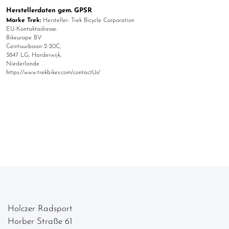
Herstellerdaten gem. GPSR
Marke Trek:
Hersteller: Trek Bicycle Corporation
EU-Kontaktadresse:
Bikeurope BV
Ceintuurbaan 2-20C,
3847 LG, Harderwijk,
Niederlande
https://www.trekbikes.com/contactUs/
Holczer Radsport
Horber Straße 61