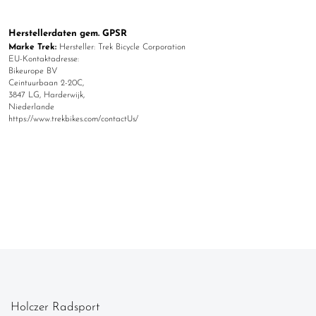
Herstellerdaten gem. GPSR
Marke Trek:
Hersteller: Trek Bicycle Corporation
EU-Kontaktadresse:
Bikeurope BV
Ceintuurbaan 2-20C,
3847 LG, Harderwijk,
Niederlande
https://www.trekbikes.com/contactUs/
Holczer Radsport