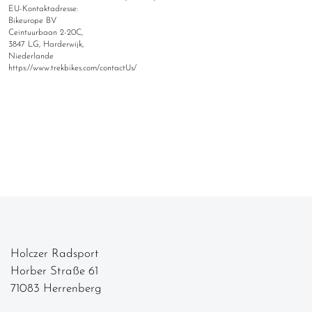
EU-Kontaktadresse:
Bikeurope BV
Ceintuurbaan 2-20C,
3847 LG, Harderwijk,
Niederlande
https://www.trekbikes.com/contactUs/
Holczer Radsport
Horber Straße 61
71083 Herrenberg