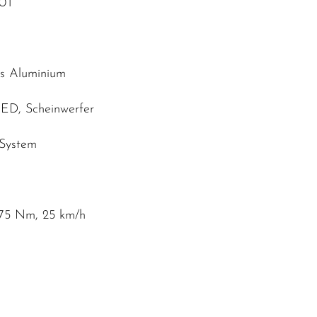
40T
us Aluminium
 LED, Scheinwerfer
 System
 75 Nm, 25 km/h