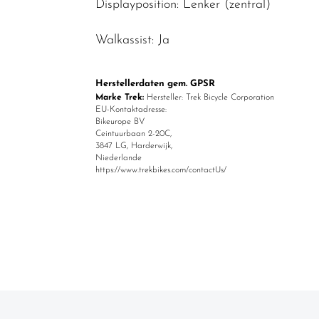
Displayposition: Lenker (zentral)
Walkassist: Ja
Herstellerdaten gem. GPSR
Marke Trek:
Hersteller: Trek Bicycle Corporation
EU-Kontaktadresse:
Bikeurope BV
Ceintuurbaan 2-20C,
3847 LG, Harderwijk,
Niederlande
https://www.trekbikes.com/contactUs/