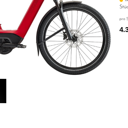
Stü
pro S
4.