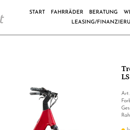
START
FAHRRÄDER
BERATUNG
W
LEASING/FINANZIER
Tr
LS
Art
Far
Ges
Rah
li