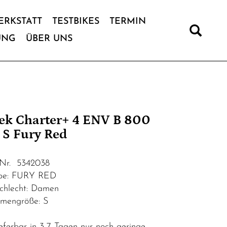
ERKSTATT
TESTBIKES
TERMIN
UNG
ÜBER UNS
ek Charter+ 4 ENV B 800
 S Fury Red
.Nr. 5342038
be: FURY RED
chlecht: Damen
mengröße: S
eferbar in 3-7 Tagen nur noch geringe