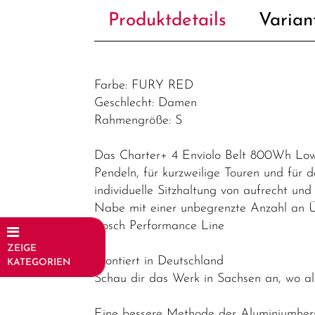
Produktdetails
Varian
Farbe: FURY RED
Geschlecht: Damen
Rahmengröße: S
Das Charter+ 4 Enviolo Belt 800Wh Lowst
Pendeln, für kurzweilige Touren und für 
individuelle Sitzhaltung von aufrecht und 
Nabe mit einer unbegrenzte Anzahl an Ü
Bosch Performance Line
ZEIGE
Montiert in Deutschland
KATEGORIEN
Schau dir das Werk in Sachsen an, wo a
Fahrräder
Eine bessere Methode der Aluminiumhers