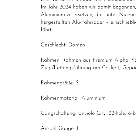
Elektrofahrräder
Im Jahr 2024 haben wir damit begonnen, 
E-Trekking
Aluminium zu ersetzen, das unter Nutzun
hergestellten Alu-Fahrräder – einschließ
E-City
führt.
E-Gravel
Geschlecht: Damen
E-Road
E-MTB
Rahmen: Rahmen aus Premium Alpha Plat
Hardtail
Zug-/Leitungsführung am Cockpit, Gepäck
E-MTB
Rahmengröße: S
Fully
E-Leicht
Rahmenmaterial: Aluminium
Trekking &
Gangschaltung: Enviolo City, 32-hole, 6-b
Fitness
Bikes
Anzahl Gänge: 1
Cityräder