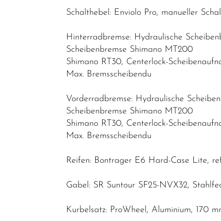
Schalthebel: Enviolo Pro, manueller Schal
Kinder &
Jugendfahrräder
Hinterradbremse: Hydraulische Scheibe
Rennräder -
Scheibenbremse Shimano MT200
Gravelbikes
Shimano RT30, Centerlock-Scheibenauf
- Reiseräder
Max. Bremsscheibendu
Mountainbikes
Vorderradbremse: Hydraulische Scheib
Lastenräder
Scheibenbremse Shimano MT200
Shimano RT30, Centerlock-Scheibenauf
S-Pedelec
Max. Bremsscheibendu
Abverkauf
Reifen: Bontrager E6 Hard-Case Lite, refl
Reduzierte
Artikel
Gabel: SR Suntour SF25-NVX32, Stahlfe
Kurbelsatz: ProWheel, Aluminium, 170 