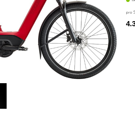
pro S
4.