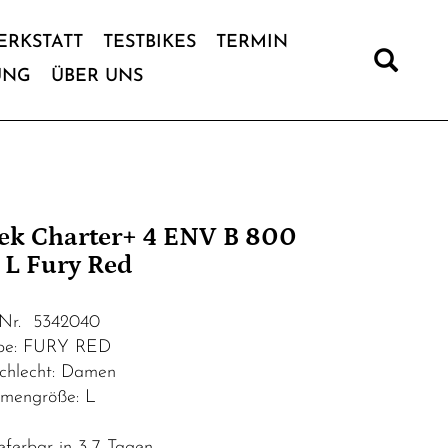
ERKSTATT
TESTBIKES
TERMIN
UNG
ÜBER UNS
ek Charter+ 4 ENV B 800
 L Fury Red
.Nr. 5342040
be: FURY RED
chlecht: Damen
mengröße: L
eferbar in 3-7 Tagen