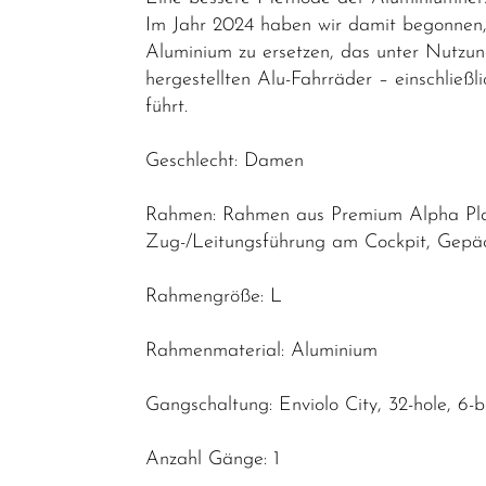
Elektrofahrräder
Im Jahr 2024 haben wir damit begonnen, 
E-Trekking
Aluminium zu ersetzen, das unter Nutzun
hergestellten Alu-Fahrräder – einschließ
E-City
führt.
E-Gravel
Geschlecht: Damen
E-Road
E-MTB
Rahmen: Rahmen aus Premium Alpha Plat
Hardtail
Zug-/Leitungsführung am Cockpit, Gepäck
E-MTB
Rahmengröße: L
Fully
E-Leicht
Rahmenmaterial: Aluminium
Trekking &
Gangschaltung: Enviolo City, 32-hole, 6-b
Fitness
Bikes
Anzahl Gänge: 1
Cityräder