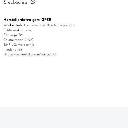
Steckachse, 29"
Herstellerdaten gem. GPSR
Marke Trek:
Hersteller: Trek Bicycle Corporation
EU-Kontaktadresse:
Bikeurope BV
Ceintuurbaan 2-20C,
3847 LG, Harderwijk,
Niederlande
https://www.trekbikes.com/contactUs/