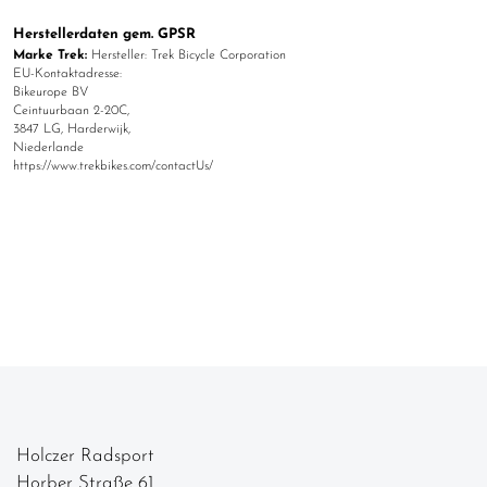
Herstellerdaten gem. GPSR
Marke Trek:
Hersteller: Trek Bicycle Corporation
EU-Kontaktadresse:
Bikeurope BV
Ceintuurbaan 2-20C,
3847 LG, Harderwijk,
Niederlande
https://www.trekbikes.com/contactUs/
Holczer Radsport
Horber Straße 61