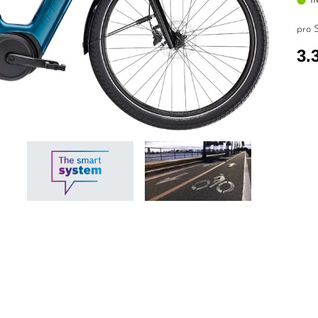
pro S
3.