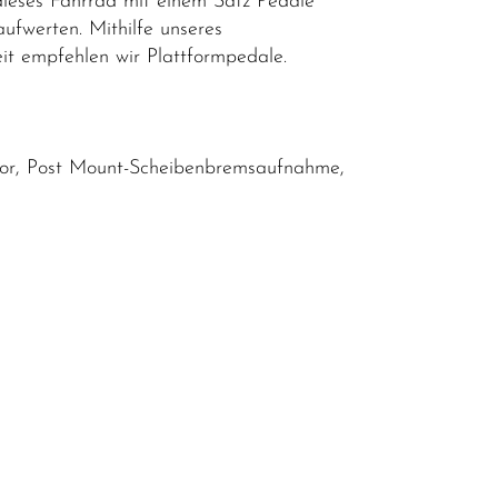
dieses Fahrrad mit einem Satz Pedale
aufwerten. Mithilfe unseres
eit empfehlen wir Plattformpedale.
mor, Post Mount-Scheibenbremsaufnahme,