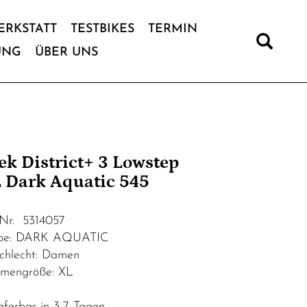
ERKSTATT
TESTBIKES
TERMIN
UNG
ÜBER UNS
ek District+ 3 Lowstep
 Dark Aquatic 545
.Nr. 5314057
be: DARK AQUATIC
chlecht: Damen
mengröße: XL
eferbar in 3-7 Tagen