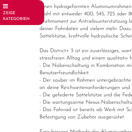
Einen hydrogeformten Aluminiumrahmen i
ZEIGE
Wahl mit entweder 400, 545, 725 oder 
KATEGORIEN
Drehmoment zur Antriebsunterstützung bis
deiner Fahrdaten und vielem mehr. Dazu
Fahrräder
Sattelstütze, kraftvolle hydraulische Sc
Elektrofahrräder
Das District+ 3 ist ein zuverlässiges, wa
E-Trekking
stressfreien Alltag und einem qualitativ
E-City
- Die Nabenschaltung in Kombination mi
Benutzerfreundlichkeit.
E-Gravel
- Der sauber im Rahmen untergebrachte P
E-Road
an deine Reichweitenanforderungen und 
- Die gefederte Sattelstütze und die Fe
E-MTB
- Die wartungsarme Nexus-Nabenschaltung
Hardtail
- Das Fahrrad ist bereits ab Werk mit
E-MTB
Befestigung von Zubehör ausgerüstet.
Fully
Eine bessere Methode der Aluminiumhers