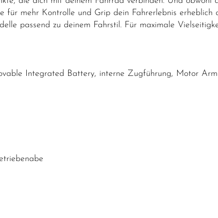
nkte, die dich mit deinem Fahrrad verbinden. Und obwohl 
e für mehr Kontrolle und Grip dein Fahrerlebnis erheblich 
elle passend zu deinem Fahrstil. Für maximale Vielseitigk
able Integrated Battery, interne Zugführung, Motor Ar
etriebenabe