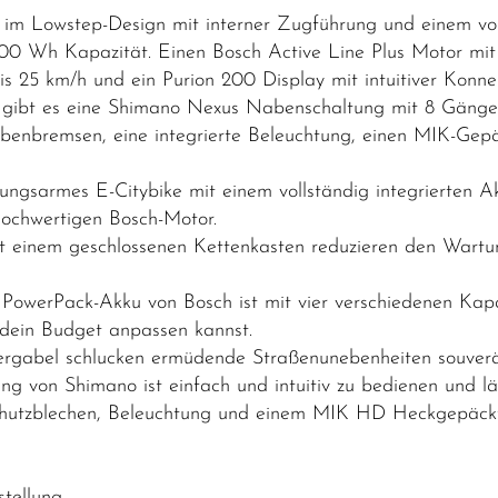
m Lowstep-Design mit interner Zugführung und einem vol
800 Wh Kapazität. Einen Bosch Active Line Plus Motor m
 25 km/h und ein Purion 200 Display mit intuitiver Konnek
 gibt es eine Shimano Nexus Nabenschaltung mit 8 Gängen
heibenbremsen, eine integrierte Beleuchtung, einen MIK-Gep
rtungsarmes E-Citybike mit einem vollständig integrierten A
 hochwertigen Bosch-Motor.
t einem geschlossenen Kettenkasten reduzieren den Wart
owerPack-Akku von Bosch ist mit vier verschiedenen Kapaz
dein Budget anpassen kannst.
dergabel schlucken ermüdende Straßenunebenheiten souver
 von Shimano ist einfach und intuitiv zu bedienen und läs
 Schutzblechen, Beleuchtung und einem MIK HD Heckgepäck
tellung