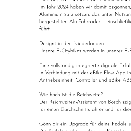
E-Leicht
Im Jahr 2024 haben wir damit begonnen, 
Trekking &
Aluminium zu ersetzen, das unter Nutzun
Fitness
hergestellten Alu-Fahrräder – einschließ
Bikes
führt.
Cityräder
Designt in den Niederlanden
Kinder &
Unsere E-Citybikes werden in unserer E-
Jugendfahrräder
Eine vollständig integrierte digitale Erf
Rennräder -
In Verbindung mit der eBike Flow App int
Gravelbikes
Antriebseinheit, Controller und eBike AB
- Reiseräder
Wie hoch ist die Reichweite?
Mountainbikes
Der Reichweiten-Assistent von Bosch zeig
Lastenräder
für einen Durchschnittsfahrer und für d
S-Pedelec
Gönn dir ein Upgrade für deine Pedale u
Abverkauf