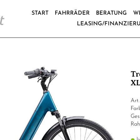
START
FAHRRÄDER
BERATUNG
W
LEASING/FINANZIER
Tr
XL
Art
Far
Ges
Rah
li