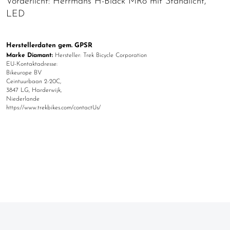
Vorderlicht: Herrmans H-Black MR8 mit Standlicht,
LED
Herstellerdaten gem. GPSR
Marke Diamant:
Hersteller: Trek Bicycle Corporation
EU-Kontaktadresse:
Bikeurope BV
Ceintuurbaan 2-20C,
3847 LG, Harderwijk,
Niederlande
https://www.trekbikes.com/contactUs/