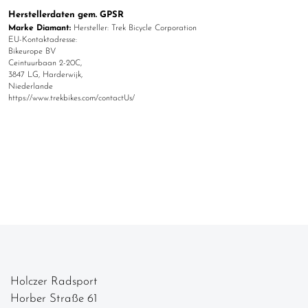
Herstellerdaten gem. GPSR
Marke Diamant:
Hersteller: Trek Bicycle Corporation
EU-Kontaktadresse:
Bikeurope BV
Ceintuurbaan 2-20C,
3847 LG, Harderwijk,
Niederlande
https://www.trekbikes.com/contactUs/
Holczer Radsport
Horber Straße 61