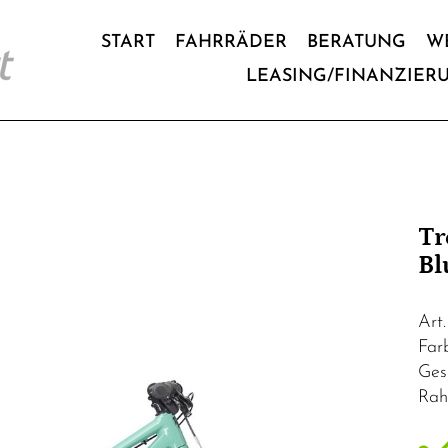
START
FAHRRÄDER
BERATUNG
W
LEASING/FINANZIER
Tr
Bl
Art
Far
Ges
Rah