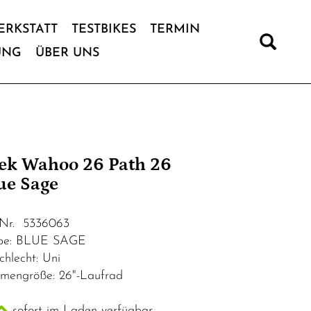
ERKSTATT
TESTBIKES
TERMIN
UNG
ÜBER UNS
ek Wahoo 26 Path 26
ue Sage
.Nr. 5336063
be: BLUE SAGE
chlecht: Uni
mengröße: 26"-Laufrad
sofort im Laden verfügbar