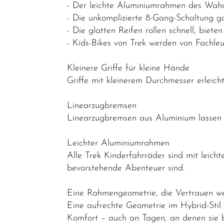
Lastenräder
- Der leichte Aluminiumrahmen des Waho
- Die unkomplizierte 8-Gang-Schaltung g
S-Pedelec
- Die glatten Reifen rollen schnell, bi
Abverkauf
- Kids-Bikes von Trek werden von Fachle
Reduzierte
Kleinere Griffe für kleine Hände
Artikel
Griffe mit kleinerem Durchmesser erleich
Linearzugbremsen
Linearzugbremsen aus Aluminium lassen si
Leichter Aluminiumrahmen
Alle Trek Kinderfahrräder sind mit leich
bevorstehende Abenteuer sind.
Eine Rahmengeometrie, die Vertrauen w
Eine aufrechte Geometrie im Hybrid-Stil 
Komfort – auch an Tagen, an denen sie 