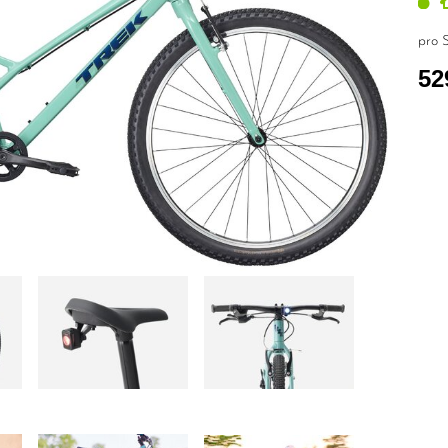
pro S
52