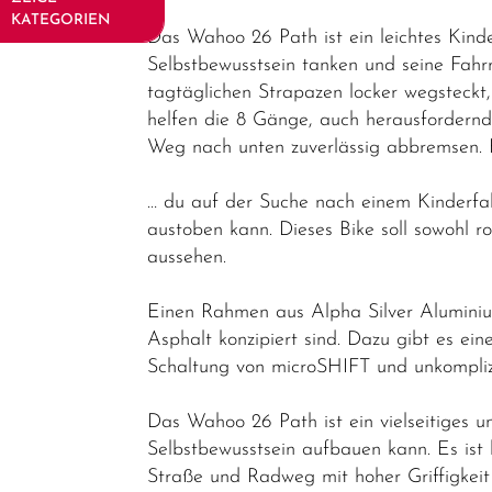
KATEGORIEN
Das Wahoo 26 Path ist ein leichtes Kin
Fahrräder
Selbstbewusstsein tanken und seine Fahr
tagtäglichen Strapazen locker wegsteckt, 
Elektrofahrräder
helfen die 8 Gänge, auch herausfordernd
Trekking &
Weg nach unten zuverlässig abbremsen. 
Fitness
… du auf der Suche nach einem Kinderfa
Bikes
austoben kann. Dieses Bike soll sowohl rob
Cityräder
aussehen.
Kinder &
Einen Rahmen aus Alpha Silver Aluminium
Jugendfahrräder
Asphalt konzipiert sind. Dazu gibt es ein
Rennräder -
Schaltung von microSHIFT und unkompliz
Gravelbikes
- Reiseräder
Das Wahoo 26 Path ist ein vielseitiges
Selbstbewusstsein aufbauen kann. Es ist 
Mountainbikes
Straße und Radweg mit hoher Griffigkeit