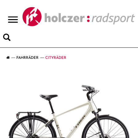
>
FAHRRÄDER
CITYRÄDER