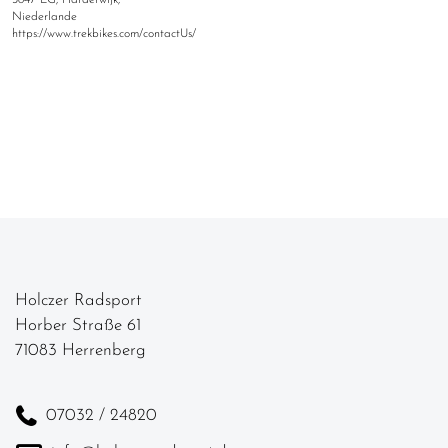
3847 LG, Harderwijk,
Niederlande
https://www.trekbikes.com/contactUs/
Holczer Radsport
Horber Straße 61
71083 Herrenberg
07032 / 24820