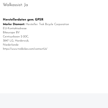
Walkassist: Ja
Herstellerdaten gem. GPSR
Marke Diamant:
Hersteller: Trek Bicycle Corporation
EU-Kontaktadresse:
Bikeurope BV
Ceintuurbaan 2-20C,
3847 LG, Harderwijk,
Niederlande
https://www.trekbikes.com/contactUs/