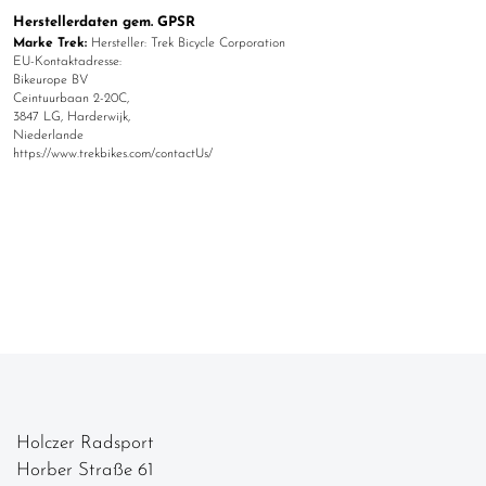
Herstellerdaten gem. GPSR
Marke Trek:
Hersteller: Trek Bicycle Corporation
EU-Kontaktadresse:
Bikeurope BV
Ceintuurbaan 2-20C,
3847 LG, Harderwijk,
Niederlande
https://www.trekbikes.com/contactUs/
Holczer Radsport
Horber Straße 61