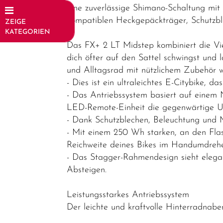
eine zuverlässige Shimano-Schaltung mit
kompatiblen Heckgepäckträger, Schutzbl
ZEIGE
KATEGORIEN
Das FX+ 2 LT Midstep kombiniert die Viel
Fahrräder
dich öfter auf den Sattel schwingst und 
Elektrofahrräder
und Alltagsrad mit nützlichem Zubehör 
- Dies ist ein ultraleichtes E-Citybike,
E-Trekking
- Das Antriebssystem basiert auf einem 
E-City
LED-Remote-Einheit die gegenwärtige Un
- Dank Schutzblechen, Beleuchtung und M
E-Gravel
- Mit einem 250 Wh starken, an den Fl
E-Road
Reichweite deines Bikes im Handumdreh
- Das Stagger-Rahmendesign sieht elegan
E-MTB
Absteigen.
Hardtail
E-MTB
Leistungsstarkes Antriebssystem
Fully
Der leichte und kraftvolle Hinterradnab