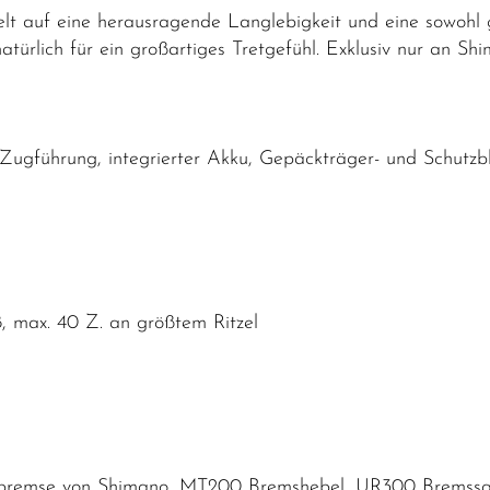
t auf eine herausragende Langlebigkeit und eine sowohl g
atürlich für ein großartiges Tretgefühl. Exklusiv nur an S
Zugführung, integrierter Akku, Gepäckträger- und Schutz
 max. 40 Z. an größtem Ritzel
nbremse von Shimano, MT200 Bremshebel, UR300 Bremssat