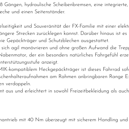
 8 Gängen, hydraulische Scheibenbremsen, eine integrierte
eche und einen Seitenständer.
seitigkeit und Souveränität der FX-Familie mit einer elekt
längere Strecken zurücklegen kannst. Darüber hinaus ist es 
wie Gepäckträger und Schutzblechen ausgestattet.
 das sich agil manövrieren und ohne großen Aufwand die Trep
Nabenmotor, der ein besonders natürliches Fahrgefühl erz
terstützungsstufe anzeigt.
IK-kompatiblem Heckgepäckträger ist dieses Fahrrad sofor
aschenhalteraufnahmen am Rahmen anbringbaren Range Ext
en verdoppeln.
t aus und erleichtert in sowohl Freizeitbekleidung als au
enantrieb mit 40 Nm überzeugt mit sicherem Handling und 