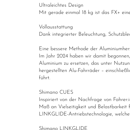
E-Leicht
Ultraleichtes Design
Trekking &
Mit gerade einmal 18 kg ist das FX+ eines
Fitness
Vollausstattung
Bikes
Dank integrierter Beleuchtung, Schutzble
Cityräder
Eine bessere Methode der Aluminiumhers
Kinder &
Im Jahr 2024 haben wir damit begonnen, 
Jugendfahrräder
Aluminium zu ersetzen, das unter Nutzun
Rennräder -
hergestellten Alu-Fahrräder – einschließ
Gravelbikes
führt.
- Reiseräder
Shimano CUES
Mountainbikes
Inspiriert von der Nachfrage von Fahrer
Lastenräder
Maß an Vielseitigkeit und Belastbarkeit
LINKGLIDE-Antriebstechnologie, welche d
S-Pedelec
Abverkauf
Shimano LINKGLIDE