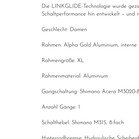
Die LINKGLIDE-Technologie wurde geziel
Reduzierte
Schaltperformance hin entwickelt – und n
Artikel
Geschlecht: Damen
Rahmen: Alpha Gold Aluminium, interne 
Rahmengröße: XL
Rahmenmaterial: Aluminium
Gangschaltung: Shimano Acera M3020-8,
Anzahl Gänge: 1
Schalthebel: Shimano M315, 8-fach
Hinterradbremse: Hydraulische Scheibe