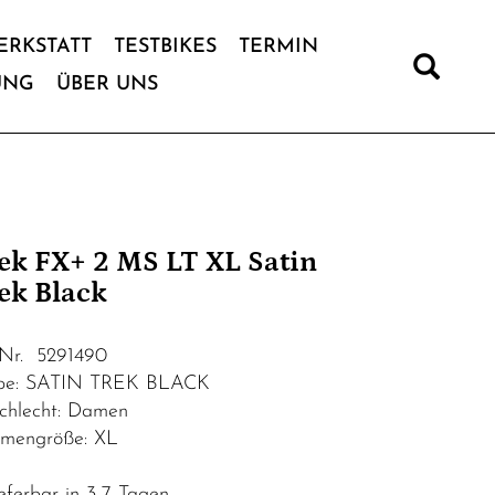
ERKSTATT
TESTBIKES
TERMIN
UNG
ÜBER UNS
ek FX+ 2 MS LT XL Satin
ek Black
.Nr. 5291490
be: SATIN TREK BLACK
chlecht: Damen
mengröße: XL
eferbar in 3-7 Tagen