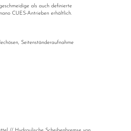
eschmeidige als auch definierte
himano CUES-Antrieben erhältlich.
blechösen, Seitenständeraufnahme
tel // Hydraulische Scheibenbremse von