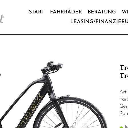
START
FAHRRÄDER
BERATUNG
W
LEASING/FINANZIER
Tr
Tr
Art
Far
Ges
Rah
li