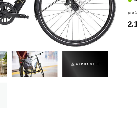
pro S
2.