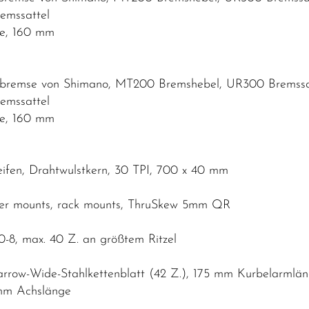
emssattel
me, 160 mm
nbremse von Shimano, MT200 Bremshebel, UR300 Bremssat
emssattel
me, 160 mm
eifen, Drahtwulstkern, 30 TPI, 700 x 40 mm
ender mounts, rack mounts, ThruSkew 5mm QR
-8, max. 40 Z. an größtem Ritzel
arrow-Wide-Stahlkettenblatt (42 Z.), 175 mm Kurbelarmlä
 mm Achslänge