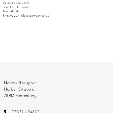
Ceintuurbaan 2-20C,
3847 LG, Harderwijk,
Niederlande
https://www.trekbikes.com/contactUs/
Holczer Radsport
Horber Straße 61
71083 Herrenberg
07032 / 24820