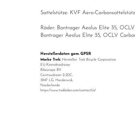
Sattelstütze: KVF Aero-Carbonsattelstü
Räder: Bontrager Aeolus Elite 35, OCLV
Bontrager Aeolus Elite 35, OCLV Carbon
Herstellerdaten gem. GPSR
Marke Trek:
Hersteller: Trek Bicycle Corporation
EU-Kontaktadresse:
Bikeurope BV
Ceintuurbaan 2-20C,
3847 LG, Harderwijk,
Niederlande
https://www.trekbikes.com/contactUs/