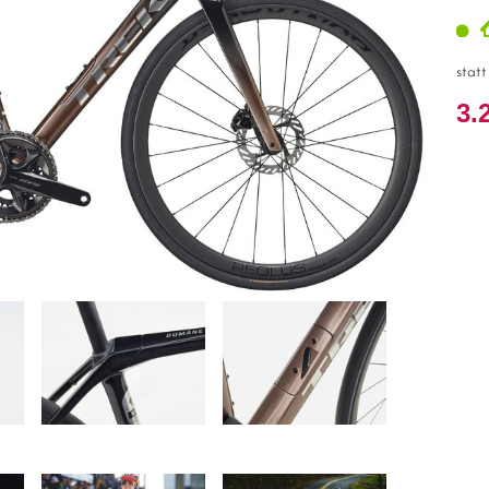
stat
3.