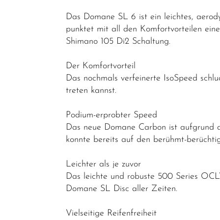
Elektrofahrräder
Das Domane SL 6 ist ein leichtes, aerod
Trekking &
punktet mit all den Komfortvorteilen ei
Fitness
Shimano 105 Di2 Schaltung.
Bikes
Der Komfortvorteil
Cityräder
Das nochmals verfeinerte IsoSpeed schlu
Kinder &
treten kannst.
Jugendfahrräder
Podium-erprobter Speed
Rennräder -
Das neue Domane Carbon ist aufgrund der
Gravelbikes
konnte bereits auf den berühmt-berüchti
- Reiseräder
Leichter als je zuvor
Cyclocross-
Das leichte und robuste 500 Series OCL
Bikes
Domane SL Disc aller Zeiten.
Performance
&
Vielseitige Reifenfreiheit