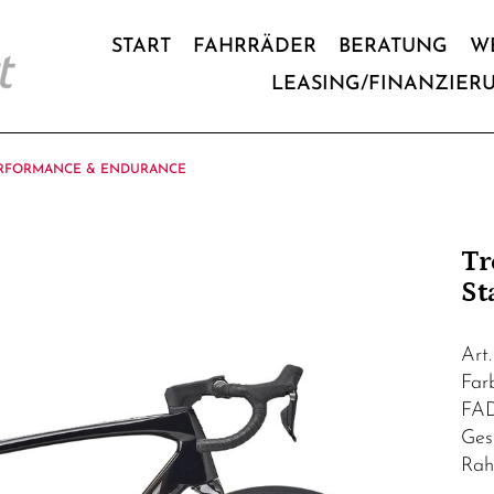
START
FAHRRÄDER
BERATUNG
W
LEASING/FINANZIER
RFORMANCE & ENDURANCE
Tr
St
Art
Fa
FA
Ges
Rah