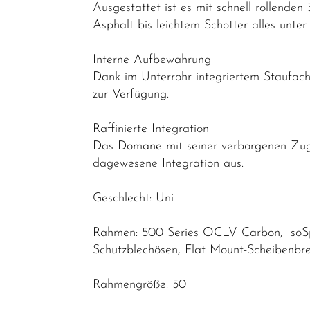
Endurance
Ausgestattet ist es mit schnell rollende
Asphalt bis leichtem Schotter alles unte
Gravel
Rahmen
Interne Aufbewahrung
Dank im Unterrohr integriertem Staufa
Reiseräder
zur Verfügung.
Triathlon-
Bikes
Raffinierte Integration
Das Domane mit seiner verborgenen Zug-
Mountainbikes
dagewesene Integration aus.
Lastenräder
Geschlecht: Uni
S-Pedelec
Abverkauf
Rahmen: 500 Series OCLV Carbon, IsoSpee
Schutzblechösen, Flat Mount-Scheibenb
Reduzierte
Artikel
Rahmengröße: 50