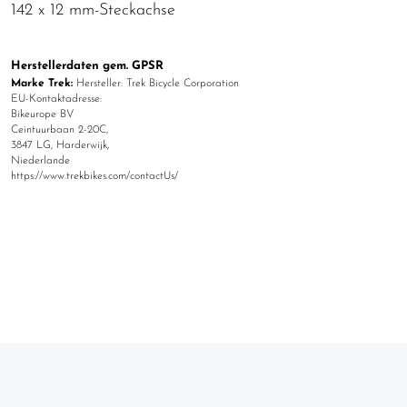
142 x 12 mm-Steckachse
Herstellerdaten gem. GPSR
Marke Trek:
Hersteller: Trek Bicycle Corporation
EU-Kontaktadresse:
Bikeurope BV
Ceintuurbaan 2-20C,
3847 LG, Harderwijk,
Niederlande
https://www.trekbikes.com/contactUs/