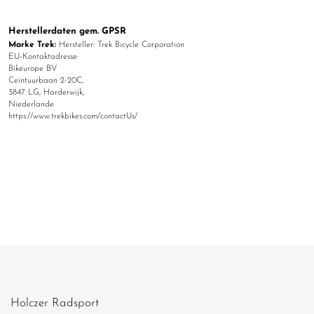
Herstellerdaten gem. GPSR
Marke Trek:
Hersteller: Trek Bicycle Corporation
EU-Kontaktadresse:
Bikeurope BV
Ceintuurbaan 2-20C,
3847 LG, Harderwijk,
Niederlande
https://www.trekbikes.com/contactUs/
Holczer Radsport