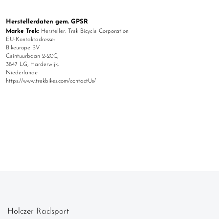
Herstellerdaten gem. GPSR
Marke Trek:
Hersteller: Trek Bicycle Corporation
EU-Kontaktadresse:
Bikeurope BV
Ceintuurbaan 2-20C,
3847 LG, Harderwijk,
Niederlande
https://www.trekbikes.com/contactUs/
Holczer Radsport