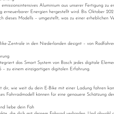
emissionsintensives Aluminium aus unserer Fertigung zu e
g erneuerbarer Energien hergestellt wird. Bis Oktober 20
lich dieses Modells – umgestellt, was zu einer erhebliche
Bike-Zentrale in den Niederlanden designt – von Radfahrer
ahrung
egriert das Smart System von Bosch jedes digitale Element
S – zu einem einzigartigen digitalen Erfahrung.
t dir, wie weit du dein E-Bike mit einer Ladung fahren kan
ieses Fahrradmodell können für eine genauere Schätzung der
nd liebe dein Fah
nkte, die dich mit deinem Fahrrad verbinden. Und obwohl 