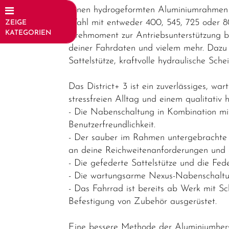
Einen hydrogeformten Aluminiumrahmen i
Wahl mit entweder 400, 545, 725 oder 
ZEIGE
KATEGORIEN
Drehmoment zur Antriebsunterstützung bis
deiner Fahrdaten und vielem mehr. Dazu
Fahrräder
Sattelstütze, kraftvolle hydraulische Sc
Elektrofahrräder
Das District+ 3 ist ein zuverlässiges, wa
E-Trekking
stressfreien Alltag und einem qualitativ
E-City
- Die Nabenschaltung in Kombination mi
Benutzerfreundlichkeit.
E-Gravel
- Der sauber im Rahmen untergebrachte P
E-Road
an deine Reichweitenanforderungen und 
- Die gefederte Sattelstütze und die Fe
E-MTB
- Die wartungsarme Nexus-Nabenschaltung
Hardtail
- Das Fahrrad ist bereits ab Werk mit
E-MTB
Befestigung von Zubehör ausgerüstet.
Fully
Eine bessere Methode der Aluminiumhers