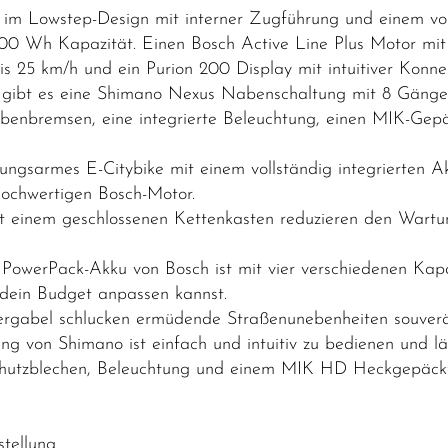
m Lowstep-Design mit interner Zugführung und einem vol
800 Wh Kapazität. Einen Bosch Active Line Plus Motor m
 25 km/h und ein Purion 200 Display mit intuitiver Konnek
 gibt es eine Shimano Nexus Nabenschaltung mit 8 Gängen
heibenbremsen, eine integrierte Beleuchtung, einen MIK-Gep
rtungsarmes E-Citybike mit einem vollständig integrierten A
 hochwertigen Bosch-Motor.
t einem geschlossenen Kettenkasten reduzieren den Wart
owerPack-Akku von Bosch ist mit vier verschiedenen Kapaz
dein Budget anpassen kannst.
dergabel schlucken ermüdende Straßenunebenheiten souver
 von Shimano ist einfach und intuitiv zu bedienen und läs
 Schutzblechen, Beleuchtung und einem MIK HD Heckgepäck
tellung