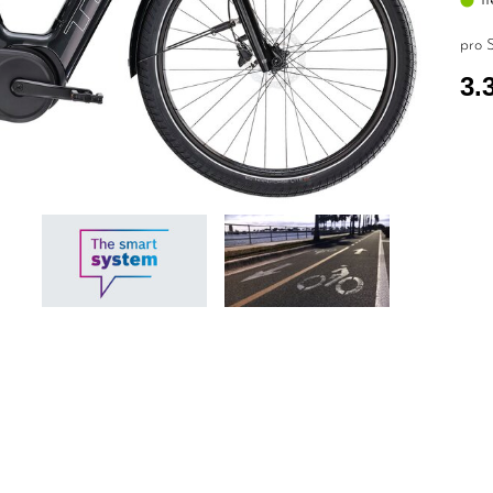
pro S
3.