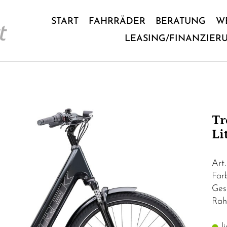
START
FAHRRÄDER
BERATUNG
W
LEASING/FINANZIER
Tr
Li
Art
Far
Ges
Rah
li