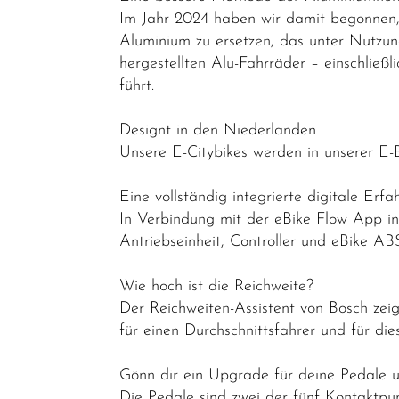
E-Leicht
Im Jahr 2024 haben wir damit begonnen, 
Trekking &
Aluminium zu ersetzen, das unter Nutzun
Fitness
hergestellten Alu-Fahrräder – einschließ
führt.
Bikes
Cityräder
Designt in den Niederlanden
Kinder &
Unsere E-Citybikes werden in unserer E-
Jugendfahrräder
Eine vollständig integrierte digitale Erf
Rennräder -
In Verbindung mit der eBike Flow App int
Gravelbikes
Antriebseinheit, Controller und eBike AB
- Reiseräder
Wie hoch ist die Reichweite?
Mountainbikes
Der Reichweiten-Assistent von Bosch zeig
Lastenräder
für einen Durchschnittsfahrer und für d
S-Pedelec
Gönn dir ein Upgrade für deine Pedale u
Abverkauf
Die Pedale sind zwei der fünf Kontaktpu