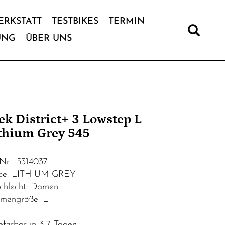
ERKSTATT
TESTBIKES
TERMIN
UNG
ÜBER UNS
ek District+ 3 Lowstep L
thium Grey 545
.Nr. 5314037
be: LITHIUM GREY
chlecht: Damen
mengröße: L
eferbar in 3-7 Tagen