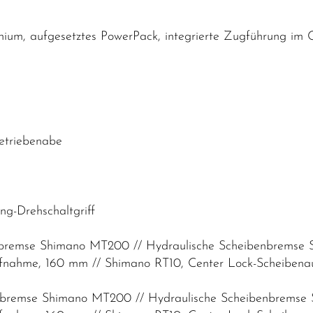
um, aufgesetztes PowerPack, integrierte Zugführung im C
etriebenabe
g-Drehschaltgriff
enbremse Shimano MT200 // Hydraulische Scheibenbrems
fnahme, 160 mm // Shimano RT10, Center Lock-Scheiben
enbremse Shimano MT200 // Hydraulische Scheibenbrems