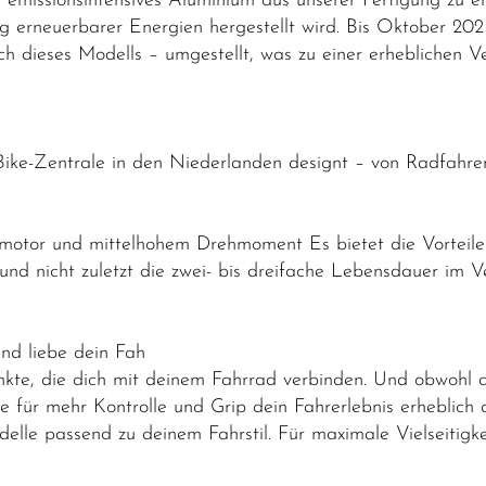
emissionsintensives Aluminium aus unserer Fertigung zu e
g erneuerbarer Energien hergestellt wird. Bis Oktober 20
lich dieses Modells – umgestellt, was zu einer erhebliche
Bike-Zentrale in den Niederlanden designt – von Radfahrer
telmotor und mittelhohem Drehmoment Es bietet die Vorteil
nd nicht zuletzt die zwei- bis dreifache Lebensdauer im 
nd liebe dein Fah
nkte, die dich mit deinem Fahrrad verbinden. Und obwohl 
e für mehr Kontrolle und Grip dein Fahrerlebnis erheblich 
elle passend zu deinem Fahrstil. Für maximale Vielseitigk