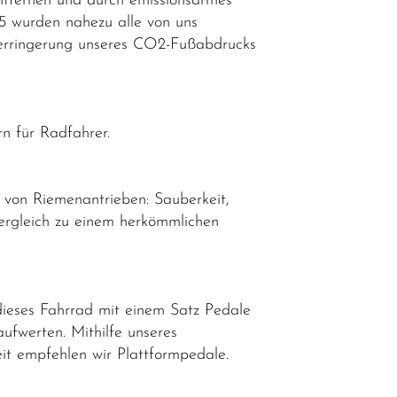
ntfernen und durch emissionsarmes
25 wurden nahezu alle von uns
n Verringerung unseres CO2-Fußabdrucks
n für Radfahrer.
e von Riemenantrieben: Sauberkeit,
Vergleich zu einem herkömmlichen
dieses Fahrrad mit einem Satz Pedale
aufwerten. Mithilfe unseres
eit empfehlen wir Plattformpedale.