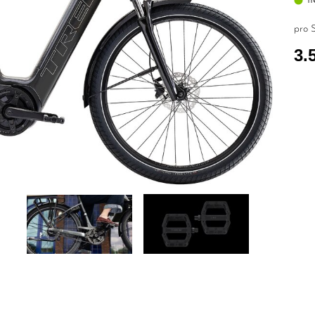
pro S
3.