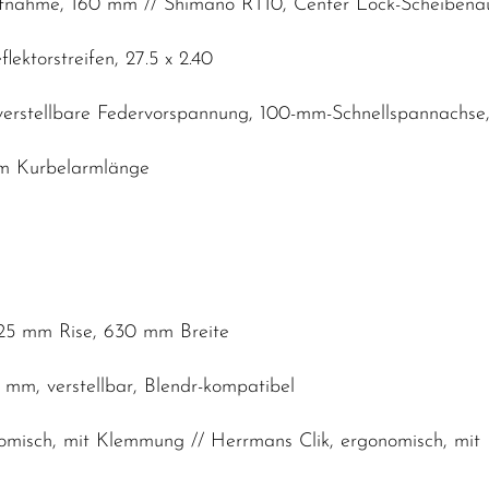
fnahme, 160 mm // Shimano RT10, Center Lock-Scheiben
ektorstreifen, 27.5 x 2.40
 verstellbare Federvorspannung, 100-mm-Schnellspannach
mm Kurbelarmlänge
25 mm Rise, 630 mm Breite
 mm, verstellbar, Blendr-kompatibel
nomisch, mit Klemmung // Herrmans Clik, ergonomisch, mi