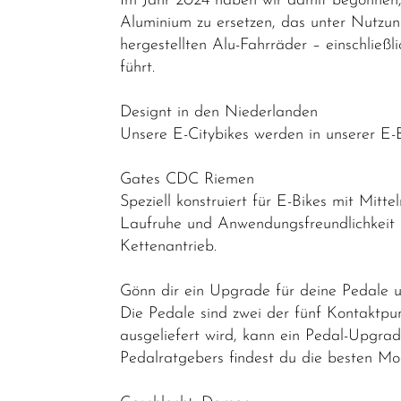
Im Jahr 2024 haben wir damit begonnen, 
E-Leicht
Aluminium zu ersetzen, das unter Nutzun
Trekking &
hergestellten Alu-Fahrräder – einschließ
Fitness
führt.
Bikes
Designt in den Niederlanden
Cityräder
Unsere E-Citybikes werden in unserer E-
Kinder &
Jugendfahrräder
Gates CDC Riemen
Speziell konstruiert für E-Bikes mit Mit
Rennräder -
Laufruhe und Anwendungsfreundlichkeit u
Gravelbikes
Kettenantrieb.
- Reiseräder
Gönn dir ein Upgrade für deine Pedale u
Mountainbikes
Die Pedale sind zwei der fünf Kontaktpu
Lastenräder
ausgeliefert wird, kann ein Pedal-Upgrad
S-Pedelec
Pedalratgebers findest du die besten Mod
Abverkauf