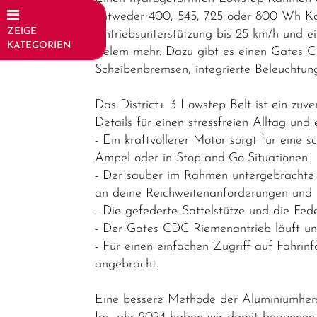
entweder 400, 545, 725 oder 800 Wh Ka
ZEIGE
Antriebsunterstützung bis 25 km/h und ei
KATEGORIEN
vielem mehr. Dazu gibt es einen Gates CD
Scheibenbremsen, integrierte Beleuchtun
Fahrräder
Elektrofahrräder
Das District+ 3 Lowstep Belt ist ein zuv
Details für einen stressfreien Alltag und
E-Trekking
- Ein kraftvollerer Motor sorgt für eine
E-City
Ampel oder in Stop-and-Go-Situationen.
- Der sauber im Rahmen untergebrachte P
E-Gravel
an deine Reichweitenanforderungen und 
E-Road
- Die gefederte Sattelstütze und die Fe
- Der Gates CDC Riemenantrieb läuft un
E-MTB
- Für einen einfachen Zugriff auf Fahrinf
Hardtail
angebracht.
E-MTB
Fully
Eine bessere Methode der Aluminiumhers