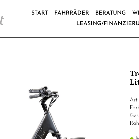
START
FAHRRÄDER
BERATUNG
W
LEASING/FINANZIER
Tr
Li
Art
Far
Ges
Rah
li