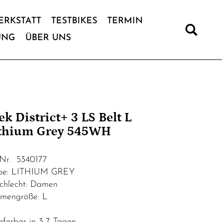
ERKSTATT
TESTBIKES
TERMIN
UNG
ÜBER UNS
ek District+ 3 LS Belt L
thium Grey 545WH
.Nr. 5340177
be: LITHIUM GREY
chlecht: Damen
mengröße: L
eferbar in 3-7 Tagen