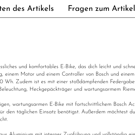
ten des Artikels
Fragen zum Artike
ässliches und komfortables E-Bike, das dich leicht und schn
, einem Motor und einem Controller von Bosch und einem 
0 Wh. Zudem ist es mit einer stoßdämpfenden Federgabel 
er Beleuchtung, Heckgepäckträger und wartungsarmem Rieme
igen, wartungsarmen E-Bike mit fortschrittlichem Bosch Act
für den täglichen Einsatz benötigst. Außerdem möchtest d
cht.
s Aluminium mit interner Zugführung und vollständig ei