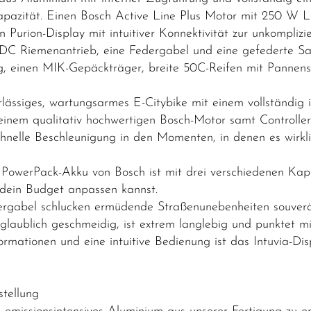
pazität. Einen Bosch Active Line Plus Motor mit 250 W
n Purion-Display mit intuitiver Konnektivität zur unkompli
C Riemenantrieb, eine Federgabel und eine gefederte Satte
g, einen MIK-Gepäckträger, breite 50C-Reifen mit Pannensc
erlässiges, wartungsarmes E-Citybike mit einem vollständig 
 einem qualitativ hochwertigen Bosch-Motor samt Controller
 schnelle Beschleunigung in den Momenten, in denen es wir
owerPack-Akku von Bosch ist mit drei verschiedenen Kapaz
dein Budget anpassen kannst.
dergabel schlucken ermüdende Straßenunebenheiten souver
glaublich geschmeidig, ist extrem langlebig und punktet 
ormationen und eine intuitive Bedienung ist das Intuvia-Di
tellung