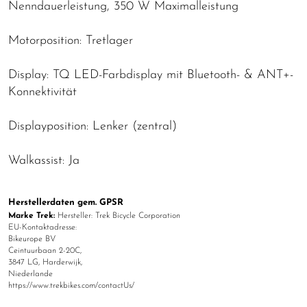
Nenndauerleistung, 350 W Maximalleistung
Motorposition: Tretlager
Display: TQ LED-Farbdisplay mit Bluetooth- & ANT+-
Konnektivität
Displayposition: Lenker (zentral)
Walkassist: Ja
Herstellerdaten gem. GPSR
Marke Trek:
Hersteller: Trek Bicycle Corporation
EU-Kontaktadresse:
Bikeurope BV
Ceintuurbaan 2-20C,
3847 LG, Harderwijk,
Niederlande
https://www.trekbikes.com/contactUs/