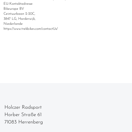
EU-Kontaktadresse:
Bikeurope BV
Ceintuurbaan 2-20C,
3847 LG, Harderwijk,
Niederlande
https://www.trekbikes.com/contactUs/
Holczer Radsport
Horber Straße 61
71083 Herrenberg