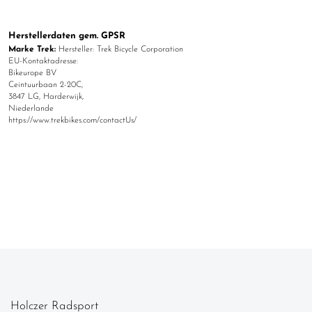
Herstellerdaten gem. GPSR
Marke Trek:
Hersteller: Trek Bicycle Corporation
EU-Kontaktadresse:
Bikeurope BV
Ceintuurbaan 2-20C,
3847 LG, Harderwijk,
Niederlande
https://www.trekbikes.com/contactUs/
Holczer Radsport