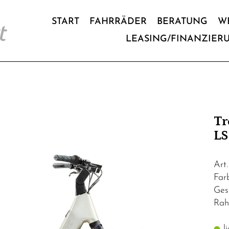
START
FAHRRÄDER
BERATUNG
W
LEASING/FINANZIER
Tr
LS
Art
Far
Ges
Rah
li