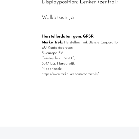
Displayposition: Lenker (zentral)
Walkassist: Ja
Herstellerdaten gem. GPSR
Marke Trek:
Hersteller: Trek Bicycle Corporation
EU-Kontaktadresse:
Bikeurope BV
Ceintuurbaan 2-20C,
3847 LG, Harderwijk,
Niederlande
https://www.trekbikes.com/contactUs/