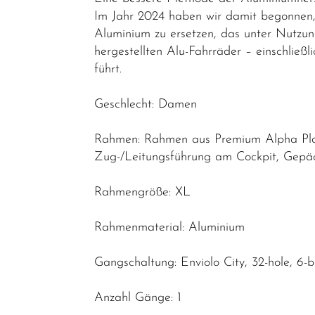
Elektrofahrräder
Im Jahr 2024 haben wir damit begonnen, 
E-Trekking
Aluminium zu ersetzen, das unter Nutzun
hergestellten Alu-Fahrräder – einschließ
E-City
führt.
E-Gravel
Geschlecht: Damen
E-Road
E-MTB
Rahmen: Rahmen aus Premium Alpha Plat
Hardtail
Zug-/Leitungsführung am Cockpit, Gepäck
E-MTB
Rahmengröße: XL
Fully
E-Leicht
Rahmenmaterial: Aluminium
Trekking &
Gangschaltung: Enviolo City, 32-hole, 6-b
Fitness
Bikes
Anzahl Gänge: 1
Cityräder