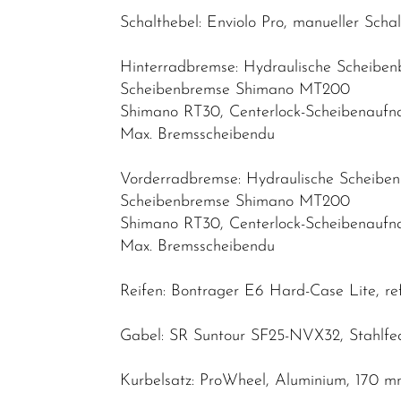
Schalthebel: Enviolo Pro, manueller Schal
Kinder &
Jugendfahrräder
Hinterradbremse: Hydraulische Scheibe
Rennräder -
Scheibenbremse Shimano MT200
Gravelbikes
Shimano RT30, Centerlock-Scheibenauf
- Reiseräder
Max. Bremsscheibendu
Mountainbikes
Vorderradbremse: Hydraulische Scheib
Lastenräder
Scheibenbremse Shimano MT200
Shimano RT30, Centerlock-Scheibenauf
S-Pedelec
Max. Bremsscheibendu
Abverkauf
Reifen: Bontrager E6 Hard-Case Lite, refl
Reduzierte
Artikel
Gabel: SR Suntour SF25-NVX32, Stahlfe
Kurbelsatz: ProWheel, Aluminium, 170 