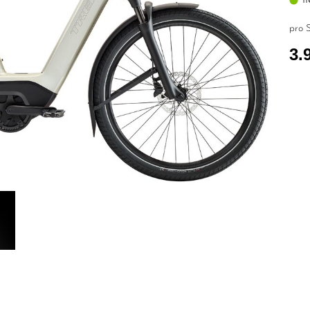
pro S
3.