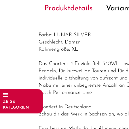
Produktdetails
Varian
Farbe: LUNAR SILVER
Geschlecht: Damen
Rahmengröße: XL
Das Charter+ 4 Enviolo Belt 540Wh Lowst
Pendeln, für kurzweilige Touren und für 
individuelle Sitzhaltung von aufrecht und 
Nabe mit einer unbegrenzte Anzahl an Ü
Bosch Performance Line
ZEIGE
Montiert in Deutschland
KATEGORIEN
Schau dir das Werk in Sachsen an, wo a
Fahrräder
Eine bessere Methode der Aluminiumhers