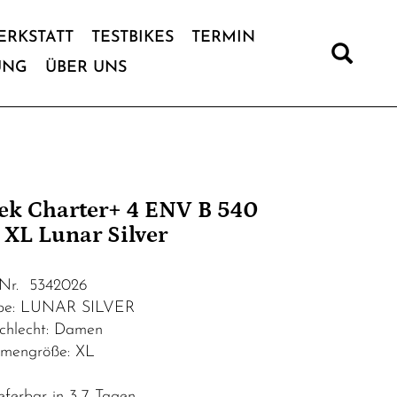
ERKSTATT
TESTBIKES
TERMIN
UNG
ÜBER UNS
ek Charter+ 4 ENV B 540
 XL Lunar Silver
.Nr. 5342026
be: LUNAR SILVER
chlecht: Damen
mengröße: XL
eferbar in 3-7 Tagen