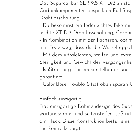
Das Supercaliber SLR 9.8 XT Di2 entsta
Mountainbikes
Carbonkomponenten gespickten Full-Sus
MTB-
Drahtlosschaltung.
Hardtail
- Du bekommst ein federleichtes Bike m
leichte XT Di2 Drahtlosschaltung, Carbo
MTB-Fully
- In Kombination mit der flacheren, opt
MTB-
mm Federweg, dass du die Wurzelteppiche
Fatbike
- Mit dem ultraleichten, steifen und 
Steifigkeit und Gewicht der Vergangenhei
Rahmen
- IsoStrut sorgt für ein verstellbares u
Lastenräder
garantiert.
- Gelenklose, flexible Sitzstreben sparen 
S-Pedelec
Abverkauf
Einfach einzigartig
Das einzigartige Rahmendesign des Superc
Reduzierte
wartungsärmer und seitensteifer. IsoSt
Artikel
am Heck. Diese Konstruktion bietet eine 
für Kontrolle sorgt.