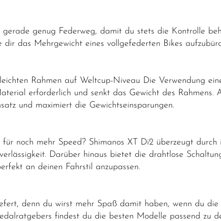
r gerade genug Federweg, damit du stets die Kontrolle behäl
dir das Mehrgewicht eines vollgefederten Bikes aufzubür
leichten Rahmen auf Weltcup-Niveau Die Verwendung ein
Material erforderlich und senkt das Gewicht des Rahmens. A
nsatz und maximiert die Gewichtseinsparungen.
 für noch mehr Speed? Shimanos XT Di2 überzeugt durch ihr
erlässigkeit. Darüber hinaus bietet die drahtlose Schaltu
perfekt an deinen Fahrstil anzupassen.
efert, denn du wirst mehr Spaß damit haben, wenn du die 
Pedalratgebers findest du die besten Modelle passend zu de