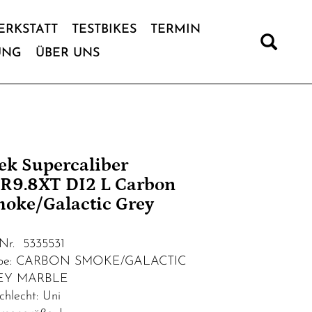
ERKSTATT
TESTBIKES
TERMIN
UNG
ÜBER UNS
ek Supercaliber
R9.8XT DI2 L Carbon
oke/Galactic Grey
.Nr. 5335531
rbe: CARBON SMOKE/GALACTIC
EY MARBLE
chlecht: Uni