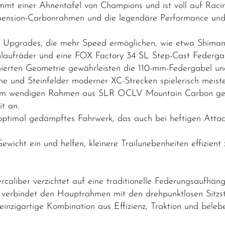
mmt einer Ahnentafel von Champions und ist voll auf Rac
pension-Carbonrahmen und die legendäre Performance und
it Upgrades, die mehr Speed ermöglichen, wie etwa Shima
nlaufräder und eine FOX Factory 34 SL Step-Cast Federga
imierten Geometrie gewährleisten die 110-mm-Federgabel u
 und Steinfelder moderner XC-Strecken spielerisch meiste
extrem wendigen Rahmen aus SLR OCLV Mountain Carbon geh
t an.
nd optimal gedämpftes Fahrwerk, das auch bei heftigen Attac
Gewicht ein und helfen, kleinere Trailunebenheiten effizient
aliber verzichtet auf eine traditionelle Federungsaufhängu
rut verbindet den Hauptrahmen mit den drehpunktlosen Sit
einzigartige Kombination aus Effizienz, Traktion und beleb