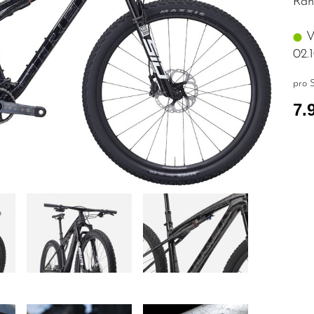
Rah
Vo
02.
pro S
7.