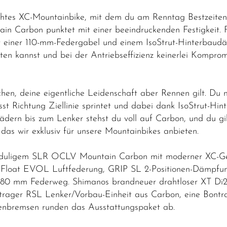
ichtes XC-Mountainbike, mit dem du am Renntag Bestzeiten i
n Carbon punktet mit einer beeindruckenden Festigkeit. 
it einer 110-mm-Federgabel und einem IsoStrut-Hinterbau
ten kannst und bei der Antriebseffizienz keinerlei Kompro
hen, deine eigentliche Leidenschaft aber Rennen gilt. Du 
usst Richtung Ziellinie sprintet und dabei dank IsoStrut
dern bis zum Lenker stehst du voll auf Carbon, und du gi
das wir exklusiv für unsere Mountainbikes anbieten.
oduligem SLR OCLV Mountain Carbon mit moderner XC-Geo
 Float EVOL Luftfederung, GRIP SL 2-Positionen-Dämpfu
80 mm Federweg. Shimanos brandneuer drahtloser XT Di2 
ntrager RSL Lenker/Vorbau-Einheit aus Carbon, eine Bontra
nbremsen runden das Ausstattungspaket ab.