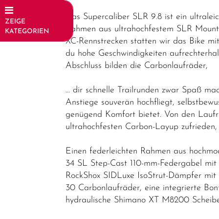
Das Supercaliber SLR 9.8 ist ein ultrale
ZEIGE
Rahmen aus ultrahochfestem SLR Mountai
KATEGORIEN
XC-Rennstrecken statten wir das Bike m
Fahrräder
du hohe Geschwindigkeiten aufrechterhal
Abschluss bilden die Carbonlaufräder,
Elektrofahrräder
Trekking &
… dir schnelle Trailrunden zwar Spaß mac
Fitness
Anstiege souverän hochfliegt, selbstbew
Bikes
genügend Komfort bietet. Von den Laufrä
ultrahochfesten Carbon-Layup zufrieden, 
Cityräder
Kinder &
Einen federleichten Rahmen aus hochm
Jugendfahrräder
34 SL Step-Cast 110-mm-Federgabel mit
RockShox SIDLuxe IsoStrut-Dämpfer mit 
Rennräder -
30 Carbonlaufräder, eine integrierte Bo
Gravelbikes
hydraulische Shimano XT M8200 Scheibe
- Reiseräder