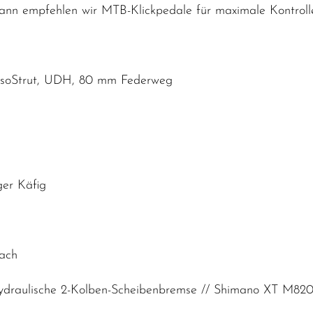
Dann empfehlen wir MTB-Klickpedale für maximale Kontrolle
soStrut, UDH, 80 mm Federweg
er Käfig
fach
draulische 2-Kolben-Scheibenbremse // Shimano XT M8200