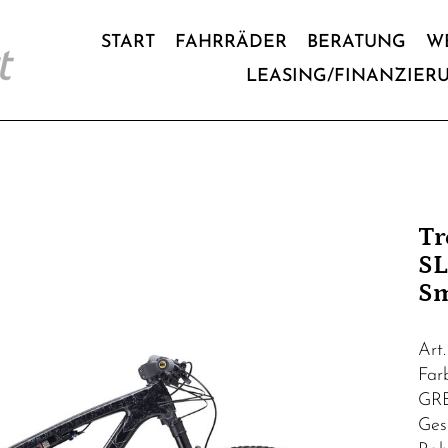
START
FAHRRÄDER
BERATUNG
W
LEASING/FINANZIER
Tr
SL
Sm
Art
Fa
GR
Ges