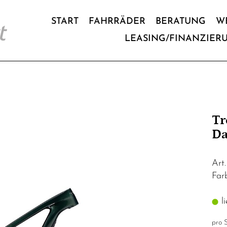
START
FAHRRÄDER
BERATUNG
W
LEASING/FINANZIER
Tr
Da
Art
Far
li
pro S