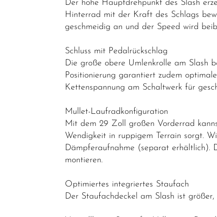
Der hohe Hauptdrehpunkt des Slash erze
Artikel
Hinterrad mit der Kraft des Schlags bewe
geschmeidig an und der Speed wird beibeh
Schluss mit Pedalrückschlag
Die große obere Umlenkrolle am Slash be
Positionierung garantiert zudem optimale
Kettenspannung am Schaltwerk für gesc
Mullet-Laufradkonfiguration
Mit dem 29 Zoll großen Vorderrad kannst
Wendigkeit in ruppigem Terrain sorgt. W
Dämpferaufnahme (separat erhältlich). D
montieren.
Optimiertes integriertes Staufach
Der Staufachdeckel am Slash ist größer, p