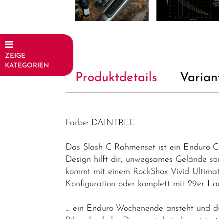
ZEIGE
KATEGORIEN
Produktdetails
Varian
Fahrräder
Elektrofahrräder
Trekking &
Farbe: DAINTREE
Fitness
Bikes
Das Slash C Rahmenset ist ein Enduro-Ca
Design hilft dir, unwegsames Gelände so
Cityräder
kommt mit einem RockShox Vivid Ultimat
Kinder &
Konfiguration oder komplett mit 29er La
Jugendfahrräder
… ein Enduro-Wochenende ansteht und du 
Rennräder -