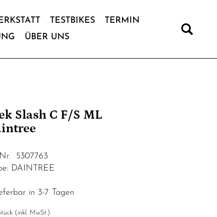
ERKSTATT
TESTBIKES
TERMIN
UNG
ÜBER UNS
ek Slash C F/S ML
intree
.Nr. 5307763
be: DAINTREE
eferbar in 3-7 Tagen
tück (inkl. MwSt.)