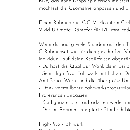
Bike, das hohe Drops spielerisch meistert
Gravelbikes
möchtest die Geometrie anpassen und die
- Reiseräder
Einen Rahmen aus OCLV Mountain Carbon
Mountainbikes
Vivid Ultimate Dämpfer für 170 mm Fede
MTB-
Hardtail
Wenn du häufig viele Stunden auf den Tr
C Rahmenset wie für dich geschaffen. Vo
MTB-Fully
individuell auf deine Bedürfnisse abgest
MTB-
- Du hast die Qual der Wahl, denn bei d
Fatbike
- Sein High-Pivot-Fahrwerk mit hohem Dr
Anti-Squat-Werte und die übergroße Umlen
Rahmen
- Dank verstellbarer Fahrwerksprogressio
Lastenräder
Präferenzen anpassen.
- Konfiguriere die Laufräder entweder im
S-Pedelec
- Das im Rahmen integrierte Staufach b
Abverkauf
High-Pivot-Fahrwerk
Reduzierte