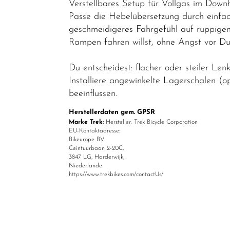
Verstellbares Setup für Vollgas im Downh
Passe die Hebelübersetzung durch einfach
geschmeidigeres Fahrgefühl auf ruppigen
Rampen fahren willst, ohne Angst vor Du
Du entscheidest: flacher oder steiler Len
Installiere angewinkelte Lagerschalen (
beeinflussen.
Herstellerdaten gem. GPSR
Marke Trek:
Hersteller: Trek Bicycle Corporation
EU-Kontaktadresse:
Bikeurope BV
Ceintuurbaan 2-20C,
3847 LG, Harderwijk,
Niederlande
https://www.trekbikes.com/contactUs/