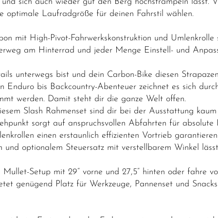
 und sich auch wieder gut den Berg hochstrampeln lässt. Vie
 optimale Laufradgröße für deinen Fahrstil wählen.
 mit High-Pivot-Fahrwerkskonstruktion und Umlenkrolle
rweg am Hinterrad und jeder Menge Einstell- und Anpass
ails unterwegs bist und dein Carbon-Bike diesen Strapazen
n Enduro bis Backcountry-Abenteuer zeichnet es sich durc
immt werden. Damit steht dir die ganze Welt offen.
iesem Slash Rahmenset sind dir bei der Ausstattung kaum
ehpunkt sorgt auf anspruchsvollen Abfahrten für absolute
krollen einen erstaunlich effizienten Vortrieb garantieren
n und optionalem Steuersatz mit verstellbarem Winkel lässt
 Mullet-Setup mit 29“ vorne und 27,5“ hinten oder fahre vo
ietet genügend Platz für Werkzeuge, Pannenset und Snacks