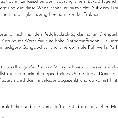
ugt beim Eintauschen der Federung einen rückwärtsgerich
gt und auf diese Weise schneller ausweicht. Auf dem Trail
alten, bei gleichzeitig beeindruckender Traktion.
seitigt nicht nur den Pedalrückschlag des hohen Drehpunk
 Anti-Squat-Werte für eine hohe Antriebseffizienz. Die unte
hmeidigere Gangwechsel und eine optimale Fahrwerks-Per
 du selbst große Brocken Volley nehmen, während ein klei
illst du den maximalen Speed eines 29er-Setups? Dann tau
adurch wird das Innenlager abgesenkt und du kannst hinte
raktischer und alle Kunststoffteile sind aus recycelten Mate