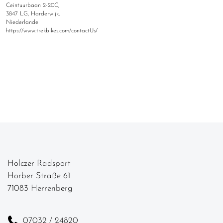
Ceintuurbaan 2-20C,
3847 LG, Harderwijk,
Niederlande
https://www.trekbikes.com/contactUs/
Holczer Radsport
Horber Straße 61
71083 Herrenberg
07032 / 24820