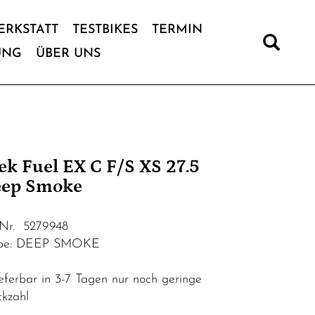
ERKSTATT
TESTBIKES
TERMIN
UNG
ÜBER UNS
ek Fuel EX C F/S XS 27.5
ep Smoke
.Nr. 5279948
rbe: DEEP SMOKE
eferbar in 3-7 Tagen nur noch geringe
ckzahl