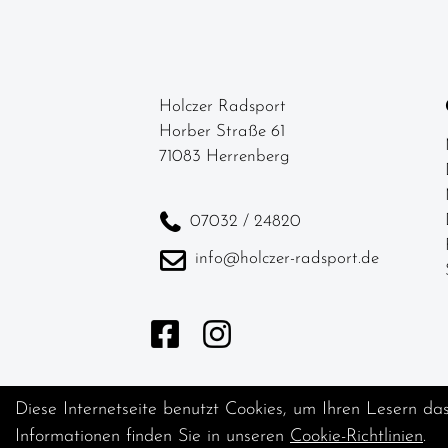
Holczer Radsport
Horber Straße 61
71083 Herrenberg
07032 / 24820
info@holczer-radsport.de
Diese Internetseite benutzt Cookies, um Ihren Lesern da
Informationen finden Sie in unseren
Cookie-Richtlinien
.