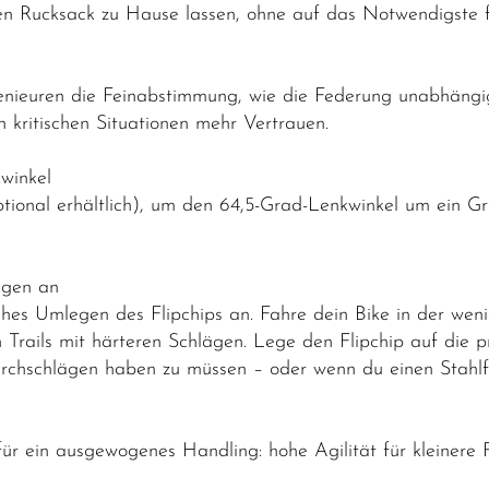
n Rucksack zu Hause lassen, ohne auf das Notwendigste fü
genieuren die Feinabstimmung, wie die Federung unabhäng
in kritischen Situationen mehr Vertrauen.
kwinkel
optional erhältlich), um den 64,5-Grad-Lenkwinkel um ein 
ngen an
es Umlegen des Flipchips an. Fahre dein Bike in der wenig
 Trails mit härteren Schlägen. Lege den Flipchip auf die 
rchschlägen haben zu müssen – oder wenn du einen Stahlfe
ür ein ausgewogenes Handling: hohe Agilität für kleinere 