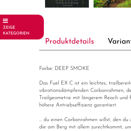
ZEIGE
KATEGORIEN
Produktdetails
Varian
Fahrräder
Elektrofahrräder
Trekking &
Farbe: DEEP SMOKE
Fitness
Bikes
Das Fuel EX C ist ein leichtes, trailbere
vibrationsdämpfenden Carbonrahmen, der ü
Cityräder
Trailgeometrie mit längerem Reach und f
Kinder &
höhere Antriebseffizienz garantiert.
Jugendfahrräder
… du einen Carbonrahmen willst, den du 
Rennräder -
die am Berg mit allem zurechtkommt, und
Gravelbikes