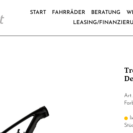
START
FAHRRÄDER
BERATUNG
W
LEASING/FINANZIER
Tr
De
Art
Fa
li
Stü