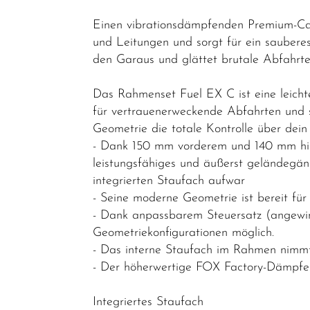
- Reiseräder
Einen vibrationsdämpfenden Premium-Car
und Leitungen und sorgt für ein sauber
Mountainbikes
den Garaus und glättet brutale Abfahrten
MTB-
Hardtail
Das Rahmenset Fuel EX C ist eine leichte
für vertrauenerweckende Abfahrten und s
MTB-Fully
Geometrie die totale Kontrolle über dein
MTB-
- Dank 150 mm vorderem und 140 mm hint
Fatbike
leistungsfähiges und äußerst geländegän
integrierten Staufach aufwar
Rahmen
- Seine moderne Geometrie ist bereit für
Lastenräder
- Dank anpassbarem Steuersatz (angewinke
Geometriekonfigurationen möglich.
S-Pedelec
- Das interne Staufach im Rahmen nimmt
Abverkauf
- Der höherwertige FOX Factory-Dämpfer s
Reduzierte
Integriertes Staufach
Artikel