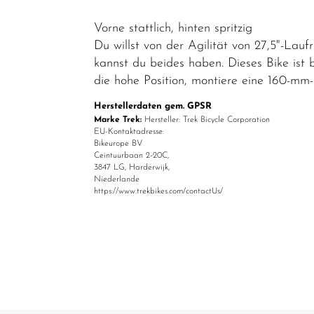
Vorne stattlich, hinten spritzig
Du willst von der Agilität von 27,5"-Lauf
kannst du beides haben. Dieses Bike ist b
die hohe Position, montiere eine 160-mm-
Herstellerdaten gem. GPSR
Marke Trek:
Hersteller: Trek Bicycle Corporation
EU-Kontaktadresse:
Bikeurope BV
Ceintuurbaan 2-20C,
3847 LG, Harderwijk,
Niederlande
https://www.trekbikes.com/contactUs/