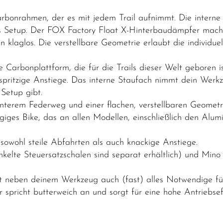
bonrahmen, der es mit jedem Trail aufnimmt. Die intern
es Setup. Der FOX Factory Float X-Hinterbaudämpfer macht
 klaglos. Die verstellbare Geometrie erlaubt die individue
 Carbonplattform, die für die Trails dieser Welt geboren i
pritzige Anstiege. Das interne Staufach nimmt dein Werkze
 Setup gibt.
erem Federweg und einer flachen, verstellbaren Geometri
giges Bike, das an allen Modellen, einschließlich den Al
 sowohl steile Abfahrten als auch knackige Anstiege.
lte Steuersatzschalen sind separat erhältlich) und Mino L
 neben deinem Werkzeug auch (fast) alles Notwendige für 
pricht butterweich an und sorgt für eine hohe Antriebseff