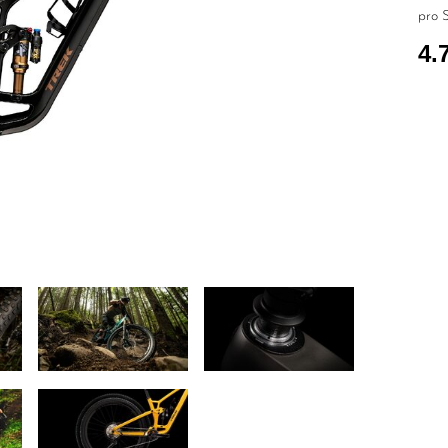
pro S
4.