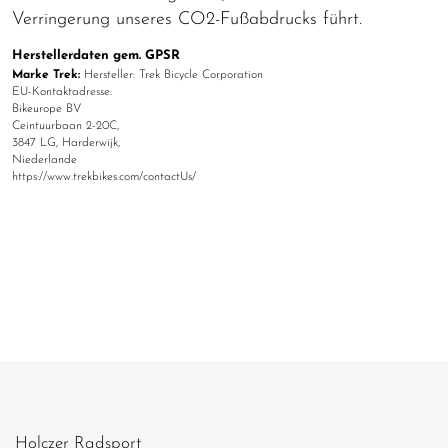
Verringerung unseres CO2-Fußabdrucks führt.
Herstellerdaten gem. GPSR
Marke Trek:
Hersteller: Trek Bicycle Corporation
EU-Kontaktadresse:
Bikeurope BV
Ceintuurbaan 2-20C,
3847 LG, Harderwijk,
Niederlande
https://www.trekbikes.com/contactUs/
Holczer Radsport