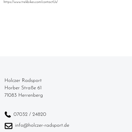
https://www.trekbikes.com/contactUs/
Holczer Radsport
Horber Straße 61
71083 Herrenberg
07032 / 24820
info@holczer-radsport.de