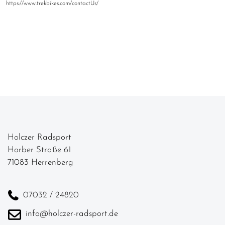
https://www.trekbikes.com/contactUs/
Holczer Radsport
Horber Straße 61
71083 Herrenberg
07032 / 24820
info@holczer-radsport.de