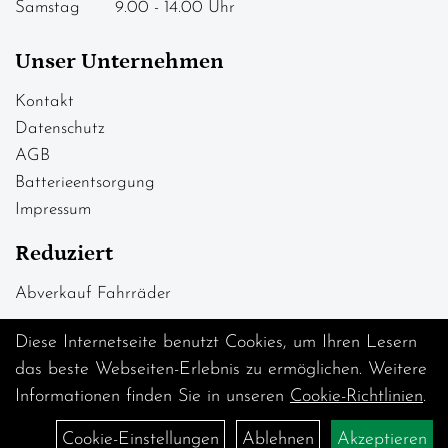
Samstag 9.00 - 14.00 Uhr
Unser Unternehmen
Kontakt
Datenschutz
AGB
Batterieentsorgung
Impressum
Reduziert
Abverkauf Fahrräder
Diese Internetseite benutzt Cookies, um Ihren Lesern
das beste Webseiten-Erlebnis zu ermöglichen. Weitere
Informationen finden Sie in unseren
Cookie-Richtlinien
.
Cookie-Einstellungen
Ablehnen
Akzeptieren