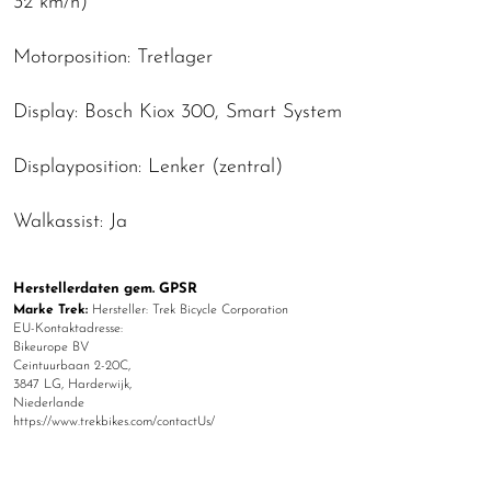
32 km/h)
Motorposition: Tretlager
Display: Bosch Kiox 300, Smart System
Displayposition: Lenker (zentral)
Walkassist: Ja
Herstellerdaten gem. GPSR
Marke Trek:
Hersteller: Trek Bicycle Corporation
EU-Kontaktadresse:
Bikeurope BV
Ceintuurbaan 2-20C,
3847 LG, Harderwijk,
Niederlande
https://www.trekbikes.com/contactUs/