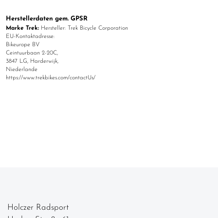
Herstellerdaten gem. GPSR
Marke Trek:
Hersteller: Trek Bicycle Corporation
EU-Kontaktadresse:
Bikeurope BV
Ceintuurbaan 2-20C,
3847 LG, Harderwijk,
Niederlande
https://www.trekbikes.com/contactUs/
Holczer Radsport