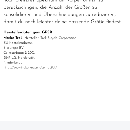
noch breiteres Spektrum an Körperformen zu
berücksichtigen, die Anzahl der Größen zu
konsolidieren und Überschneidungen zu reduzieren,
damit du noch leichter deine passende Größe findest.
Herstellerdaten gem. GPSR
Marke Trek:
Hersteller: Trek Bicycle Corporation
EU-Kontaktadresse:
Bikeurope BV
Ceintuurbaan 2-20C,
3847 LG, Harderwijk,
Niederlande
https://www.trekbikes.com/contactUs/