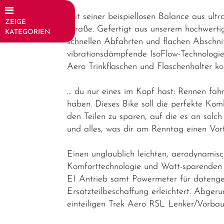
Mit seiner beispiellosen Balance aus 
ZEIGE
Straße. Gefertigt aus unserem hochwerti
KATEGORIEN
schnellen Abfahrten und flachen Abschn
Fahrräder
vibrationsdämpfende IsoFlow-Technologi
Aero Trinkflaschen und Flaschenhalter k
Elektrofahrräder
Trekking &
… du nur eines im Kopf hast: Rennen fah
Fitness
haben. Dieses Bike soll die perfekte Ko
Bikes
den Teilen zu sparen, auf die es an sol
und alles, was dir am Renntag einen Vorte
Cityräder
Kinder &
Einen unglaublich leichten, aerodynami
Jugendfahrräder
Komforttechnologie und Watt-sparenden 
E1 Antrieb samt Powermeter für datenges
Rennräder -
Ersatzteilbeschaffung erleichtert. Abge
Gravelbikes
einteiligen Trek Aero RSL Lenker/Vorbau-
- Reiseräder