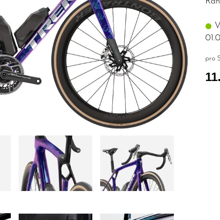
Rah
Vo
01.
pro S
11