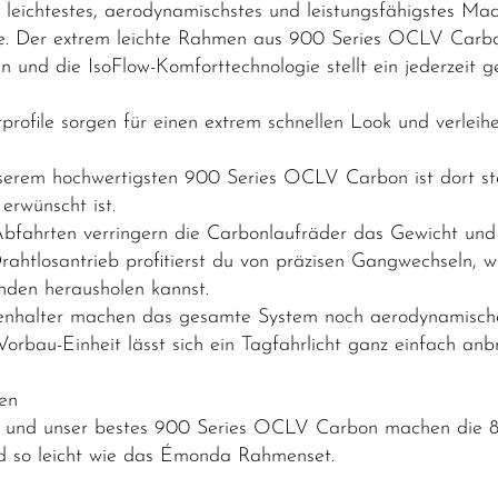
ichtestes, aerodynamischstes und leistungsfähigstes Mad
ce. Der extrem leichte Rahmen aus 900 Series OCLV Carbon
n und die IsoFlow-Komforttechnologie stellt ein jederzeit g
hrprofile sorgen für einen extrem schnellen Look und verle
serem hochwertigsten 900 Series OCLV Carbon ist dort ste
erwünscht ist.
 Abfahrten verringern die Carbonlaufräder das Gewicht un
htlosantrieb profitierst du von präzisen Gangwechseln, 
nden herausholen kannst.
henhalter machen das gesamte System noch aerodynamischer
orbau-Einheit lässt sich ein Tagfahrlicht ganz einfach an
ten
gn und unser bestes 900 Series OCLV Carbon machen die 8.
d so leicht wie das Émonda Rahmenset.