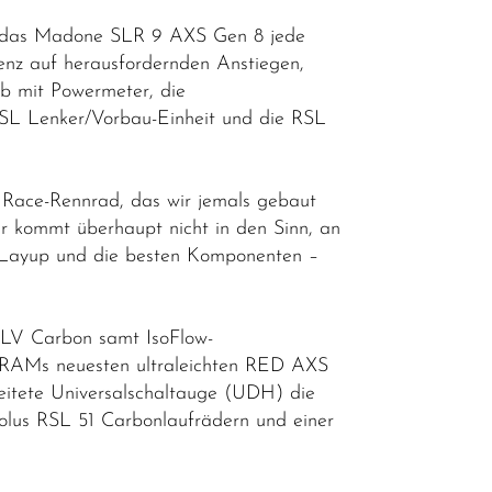
rt das Madone SLR 9 AXS Gen 8 jede
enz auf herausfordernden Anstiegen,
b mit Powermeter, die
RSL Lenker/Vorbau-Einheit und die RSL
e Race-Rennrad, das wir jemals gebaut
ir kommt überhaupt nicht in den Sinn, an
on-Layup und die besten Komponenten –
CLV Carbon samt IsoFlow-
 SRAMs neuesten ultraleichten RED AXS
eitete Universalschaltauge (UDH) die
eolus RSL 51 Carbonlaufrädern und einer