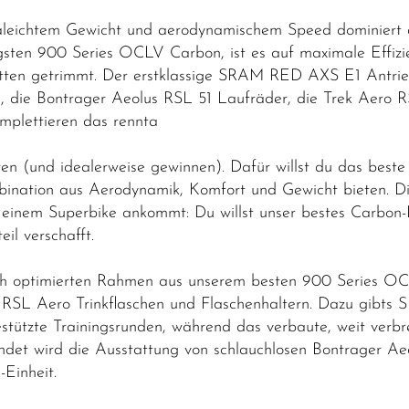
ultraleichtem Gewicht und aerodynamischem Speed dominie
gsten 900 Series OCLV Carbon, ist es auf maximale Effizi
itten getrimmt. Der erstklassige SRAM RED AXS E1 Antrie
e, die Bontrager Aeolus RSL 51 Laufräder, die Trek Aero 
omplettieren das rennta
ren (und idealerweise gewinnen). Dafür willst du das best
mbination aus Aerodynamik, Komfort und Gewicht bieten. D
ch einem Superbike ankommt: Du willst unser bestes Carb
il verschafft.
sch optimierten Rahmen aus unserem besten 900 Series O
RSL Aero Trinkflaschen und Flaschenhaltern. Dazu gibts
tützte Trainingsrunden, während das verbaute, weit verbr
rundet wird die Ausstattung von schlauchlosen Bontrager A
Einheit.