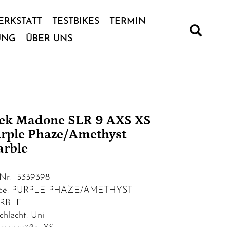
ERKSTATT
TESTBIKES
TERMIN
UNG
ÜBER UNS
ek Madone SLR 9 AXS XS
rple Phaze/Amethyst
rble
.Nr. 5339398
rbe: PURPLE PHAZE/AMETHYST
RBLE
chlecht: Uni