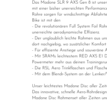
Das Madone SLR 9 AXS Gen 8 ist unser le
Cyclocross-
mit einer bisher unerreichten Performan
Bikes
Rohre sorgen für windschnittige Abfahrte
Performance
Bike ist mit den
&
- Die revolutionären Full System Foil Ro
Endurance
unerreichte aerodynamische Effizienz.
- Der unglaublich leichte Rahmen aus un
Gravel
dort nachgiebig, wo zusätzlicher Komfort 
Rahmen
- Für effiziente Anstiege und souveräne
- Mit SRAMs leichtestem RED AXS E1 Dra
Reiseräder
Powermeter mehr aus deinen Trainingsru
Triathlon-
- Die RSL Aero Trinkflaschen und Flasc
Bikes
- Mit dem Blendr-System an der Lenker/V
Mountainbikes
Unser leichtestes Madone Disc aller Zei
Lastenräder
Das innovative, schnelle Aero-Rohrdesi
Madone Disc Rahmenset aller Zeiten un
S-Pedelec