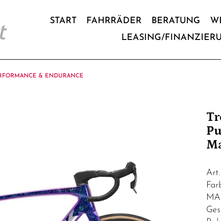
START
FAHRRÄDER
BERATUNG
W
LEASING/FINANZIER
RFORMANCE & ENDURANCE
Tr
Pu
Ma
Art
Fa
MA
Ges