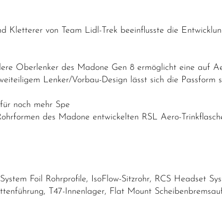
nd Kletterer von Team Lidl-Trek beeinflusste die Entwick
lere Oberlenker des Madone Gen 8 ermöglicht eine auf A
eiteiligem Lenker/Vorbau-Design lässt sich die Passform s
 für noch mehr Spe
Rohrformen des Madone entwickelten RSL Aero-Trinkflasc
stem Foil Rohrprofile, IsoFlow-Sitzrohr, RCS Headset Sys
ttenführung, T47-Innenlager, Flat Mount Scheibenbremsa