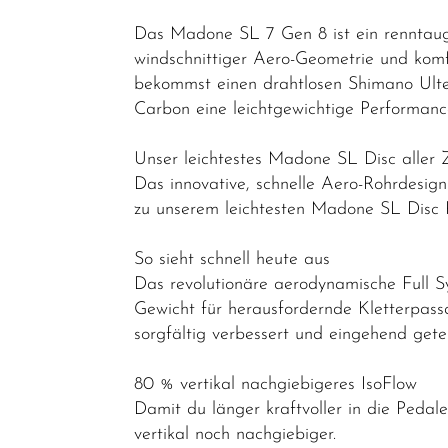
Elektrofahrräder
Das Madone SL 7 Gen 8 ist ein renntaug
windschnittiger Aero-Geometrie und komf
Trekking &
bekommst einen drahtlosen Shimano Ulte
Fitness
Carbon eine leichtgewichtige Performanc
Bikes
Cityräder
Unser leichtestes Madone SL Disc aller 
Das innovative, schnelle Aero-Rohrdesi
Kinder &
zu unserem leichtesten Madone SL Disc R
Jugendfahrräder
Rennräder -
So sieht schnell heute aus
Gravelbikes
Das revolutionäre aerodynamische Full S
Gewicht für herausfordernde Kletterpas
- Reiseräder
sorgfältig verbessert und eingehend ge
Cyclocross-
Bikes
80 % vertikal nachgiebigeres IsoFlow
Damit du länger kraftvoller in die Pedale
Performance
vertikal noch nachgiebiger.
&