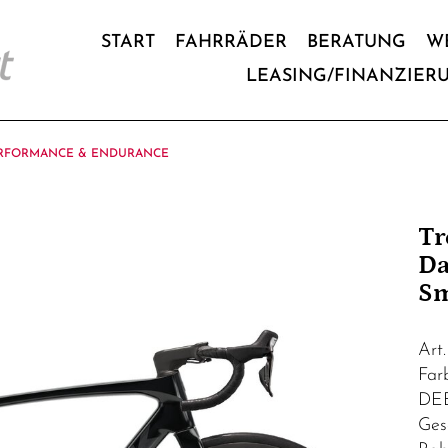
START
FAHRRÄDER
BERATUNG
W
LEASING/FINANZIER
RFORMANCE & ENDURANCE
Tr
Da
S
Art
Fa
DE
Ges