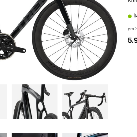
Rah
li
pro S
5.