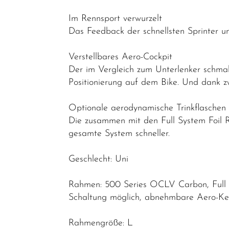
Endurance
Im Rennsport verwurzelt
Gravel
Das Feedback der schnellsten Sprinter u
Rahmen
Verstellbares Aero-Cockpit
Reiseräder
Der im Vergleich zum Unterlenker schma
Positionierung auf dem Bike. Und dank zw
Triathlon-
Bikes
Optionale aerodynamische Trinkflaschen
Mountainbikes
Die zusammen mit den Full System Foil 
gesamte System schneller.
Lastenräder
S-Pedelec
Geschlecht: Uni
Abverkauf
Rahmen: 500 Series OCLV Carbon, Full Sy
Reduzierte
Schaltung möglich, abnehmbare Aero-Ke
Artikel
Rahmengröße: L