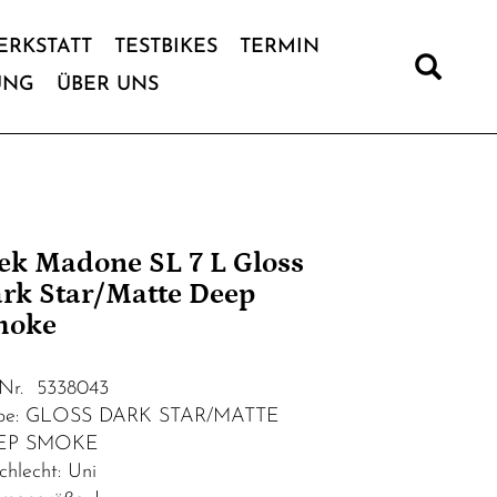
ERKSTATT
TESTBIKES
TERMIN
UNG
ÜBER UNS
ek Madone SL 7 L Gloss
rk Star/Matte Deep
moke
.Nr. 5338043
rbe: GLOSS DARK STAR/MATTE
EP SMOKE
chlecht: Uni