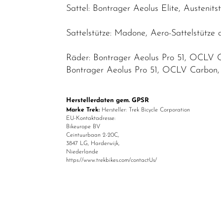
Sattel: Bontrager Aeolus Elite, Austenit
Sattelstütze: Madone, Aero-Sattelstütze
Räder: Bontrager Aeolus Pro 51, OCLV 
Bontrager Aeolus Pro 51, OCLV Carbon, T
Herstellerdaten gem. GPSR
Marke Trek:
Hersteller: Trek Bicycle Corporation
EU-Kontaktadresse:
Bikeurope BV
Ceintuurbaan 2-20C,
3847 LG, Harderwijk,
Niederlande
https://www.trekbikes.com/contactUs/