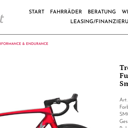
START
FAHRRÄDER
BERATUNG
W
LEASING/FINANZIER
RFORMANCE & ENDURANCE
Tr
Fu
S
Art
Fa
SM
Ges