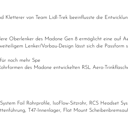
nd Kletterer von Team Lidl-Trek beeinflusste die Entwick
lere Oberlenker des Madone Gen 8 ermöglicht eine auf A
eiteiligem Lenker/Vorbau-Design lässt sich die Passform s
 für noch mehr Spe
Rohrformen des Madone entwickelten RSL Aero-Trinkflasc
stem Foil Rohrprofile, IsoFlow-Sitzrohr, RCS Headset Sys
ttenführung, T47-Innenlager, Flat Mount Scheibenbremsa