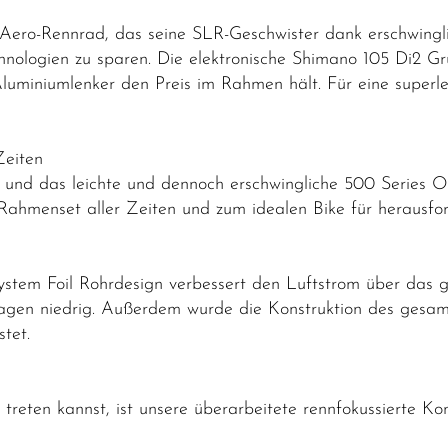
s Aero-Rennrad, das seine SLR-Geschwister dank erschwin
chnologien zu sparen. Die elektronische Shimano 105 Di2 Gru
uminiumlenker den Preis im Rahmen hält. Für eine superlei
Zeiten
gn und das leichte und dennoch erschwingliche 500 Series
ahmenset aller Zeiten und zum idealen Bike für herausfo
ystem Foil Rohrdesign verbessert den Luftstrom über das 
sagen niedrig. Außerdem wurde die Konstruktion des gesa
testet.
 treten kannst, ist unsere überarbeitete rennfokussierte Kom