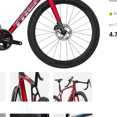
Rah
li
pro S
4.