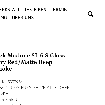
ERKSTATT
TESTBIKES
TERMIN
UNG
ÜBER UNS
ek Madone SL 6 S Gloss
ry Red/Matte Deep
moke
.Nr. 5337984
rbe: GLOSS FURY RED/MATTE DEEP
OKE
chlecht: Uni