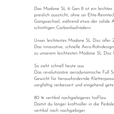
Bikes
Das Madone SL 6 Gen 8 ist ein leichte
Cityräder
preislich aussticht, ohne an Elite-Rennte
Gangwechsel, während etwa der solide Al
Kinder &
schnittigen Carbonlaufrädern.
Jugendfahrräder
Rennräder -
Unser leichtestes Madone SL Disc aller 
Das innovative, schnelle Aero-Rohrdesi
Gravelbikes
zu unserem leichtesten Madone SL Disc R
- Reiseräder
Cyclocross-
So sieht schnell heute aus
Bikes
Das revolutionäre aerodynamische Full S
Gewicht für herausfordernde Kletterpas
Performance
sorgfältig verbessert und eingehend ge
&
Endurance
80 % vertikal nachgiebigeres IsoFlow
Gravel
Damit du länger kraftvoller in die Pedale
vertikal noch nachgiebiger.
Rahmen