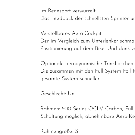
Reiseräder
Im Rennsport verwurzelt
Das Feedback der schnellsten Sprinter u
Triathlon-
Bikes
Verstellbares Aero-Cockpit
Mountainbikes
Der im Vergleich zum Unterlenker schma
Positionierung auf dem Bike. Und dank zw
Lastenräder
S-Pedelec
Optionale aerodynamische Trinkflaschen
Die zusammen mit den Full System Foil 
Abverkauf
gesamte System schneller.
Reduzierte
Artikel
Geschlecht: Uni
Rahmen: 500 Series OCLV Carbon, Full Sy
Schaltung möglich, abnehmbare Aero-Ke
Rahmengröße: S