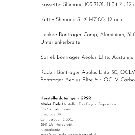
Kassette: Shimano 105 7101, 11-34 Z., 12f
Kette: Shimano SLX M7100, 12fach
Lenker: Bontrager Comp, Aluminium, 31
Unterlenkerbreite
Sattel: Bontrager Aeolus Elite, Austenit
Räder: Bontrager Aeolus Elite 50, OCLV
Bontrager Aeolus Elite 50, OCLV Carbon
Herstellerdaten gem. GPSR
Marke Trek:
Hersteller: Trek Bicycle Corporation
EU-Kontaktadresse:
Bikeurope BV
Ceintuurbaan 2-20C,
3847 LG, Harderwijk,
Niederlande
https://www.trekbikes.com/contactUs/