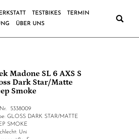
ERKSTATT
TESTBIKES
TERMIN
UNG
ÜBER UNS
ek Madone SL 6 AXS S
oss Dark Star/Matte
ep Smoke
.Nr. 5338009
rbe: GLOSS DARK STAR/MATTE
EP SMOKE
chlecht: Uni