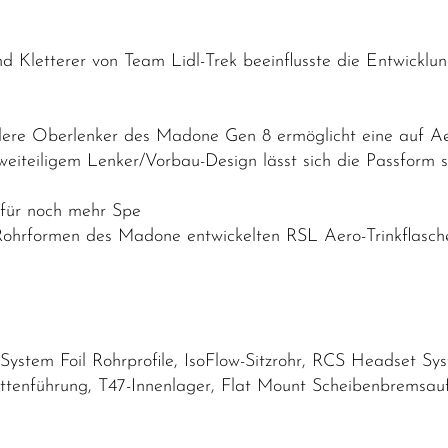
nd Kletterer von Team Lidl-Trek beeinflusste die Entwick
lere Oberlenker des Madone Gen 8 ermöglicht eine auf A
eiteiligem Lenker/Vorbau-Design lässt sich die Passform s
 für noch mehr Spe
Rohrformen des Madone entwickelten RSL Aero-Trinkflasc
stem Foil Rohrprofile, IsoFlow-Sitzrohr, RCS Headset Sys
ttenführung, T47-Innenlager, Flat Mount Scheibenbremsa