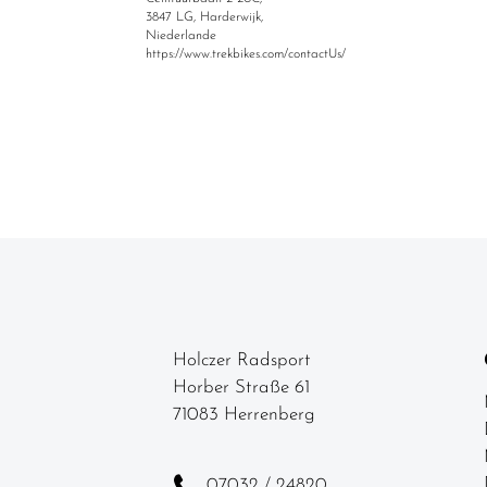
3847 LG, Harderwijk,
Niederlande
https://www.trekbikes.com/contactUs/
Holczer Radsport
Horber Straße 61
71083 Herrenberg
07032 / 24820