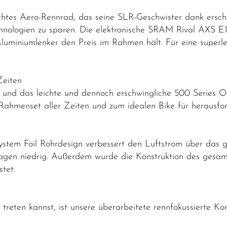
chtes Aero-Rennrad, das seine SLR-Geschwister dank ers
echnologien zu sparen. Die elektronische SRAM Rival AXS E1 
uminiumlenker den Preis im Rahmen hält. Für eine superlei
Zeiten
gn und das leichte und dennoch erschwingliche 500 Series
ahmenset aller Zeiten und zum idealen Bike für herausfo
ystem Foil Rohrdesign verbessert den Luftstrom über das 
sagen niedrig. Außerdem wurde die Konstruktion des gesa
testet.
 treten kannst, ist unsere überarbeitete rennfokussierte Kom