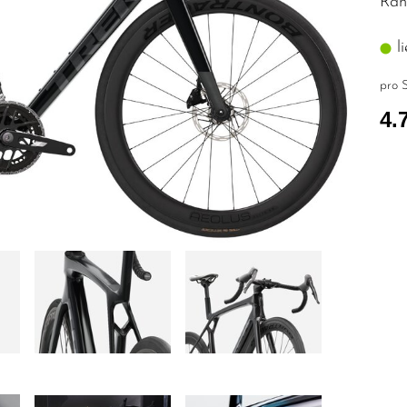
Rah
li
pro S
4.