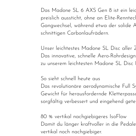
Fitness
Das Madone SL 6 AXS Gen 8 ist ein lei
Bikes
preislich aussticht, ohne an Elite-Rennt
Cityräder
Gangwechsel, während etwa der solide Al
Kinder &
schnittigen Carbonlaufrädern.
Jugendfahrräder
Unser leichtestes Madone SL Disc aller 
Rennräder -
Das innovative, schnelle Aero-Rohrdesi
Gravelbikes
zu unserem leichtesten Madone SL Disc R
- Reiseräder
So sieht schnell heute aus
Cyclocross-
Das revolutionäre aerodynamische Full S
Bikes
Gewicht für herausfordernde Kletterpas
Performance
sorgfältig verbessert und eingehend ge
&
Endurance
80 % vertikal nachgiebigeres IsoFlow
Damit du länger kraftvoller in die Pedale
Gravel
vertikal noch nachgiebiger.