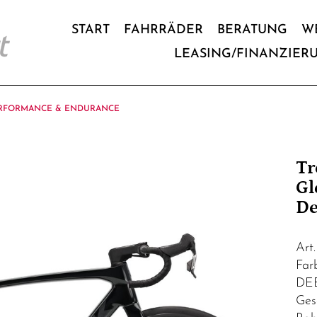
START
FAHRRÄDER
BERATUNG
W
LEASING/FINANZIER
RFORMANCE & ENDURANCE
Tr
Gl
De
Art
Fa
DE
Ges