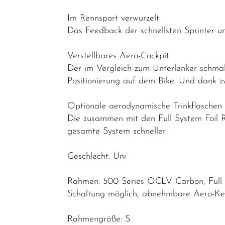
Rahmen
Im Rennsport verwurzelt
Reiseräder
Das Feedback der schnellsten Sprinter u
Triathlon-
Bikes
Verstellbares Aero-Cockpit
Der im Vergleich zum Unterlenker schma
Mountainbikes
Positionierung auf dem Bike. Und dank zw
Lastenräder
Optionale aerodynamische Trinkflaschen
S-Pedelec
Die zusammen mit den Full System Foil 
Abverkauf
gesamte System schneller.
Reduzierte
Geschlecht: Uni
Artikel
Rahmen: 500 Series OCLV Carbon, Full Sy
Schaltung möglich, abnehmbare Aero-Ke
Rahmengröße: S