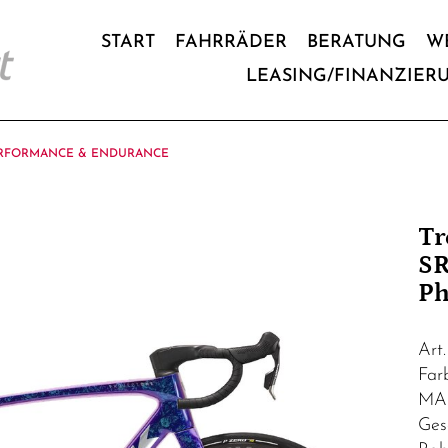
START
FAHRRÄDER
BERATUNG
W
LEASING/FINANZIER
RFORMANCE & ENDURANCE
Tr
SR
Ph
Art
Fa
MA
Ges