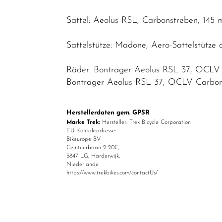
Sattel: Aeolus RSL, Carbonstreben, 145 
Sattelstütze: Madone, Aero-Sattelstütze
Räder: Bontrager Aeolus RSL 37, OCLV 
Bontrager Aeolus RSL 37, OCLV Carbon,
Herstellerdaten gem. GPSR
Marke Trek:
Hersteller: Trek Bicycle Corporation
EU-Kontaktadresse:
Bikeurope BV
Ceintuurbaan 2-20C,
3847 LG, Harderwijk,
Niederlande
https://www.trekbikes.com/contactUs/