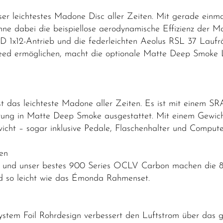
r leichtestes Madone Disc aller Zeiten. Mit gerade einma
hne dabei die beispiellose aerodynamische Effizienz der 
D 1x12-Antrieb und die federleichten Aeolus RSL 37 Lauf
d ermöglichen, macht die optionale Matte Deep Smoke L
das leichteste Madone aller Zeiten. Es ist mit einem SRA
rung in Matte Deep Smoke ausgestattet. Mit einem Gewicht 
cht – sogar inklusive Pedale, Flaschenhalter und Comput
ten
gn und unser bestes 900 Series OCLV Carbon machen die 8.
d so leicht wie das Émonda Rahmenset.
ystem Foil Rohrdesign verbessert den Luftstrom über das 