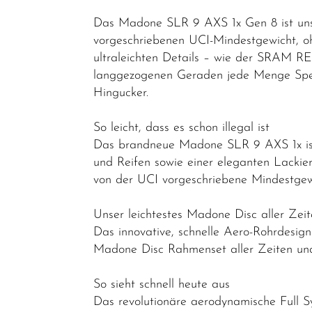
Das Madone SLR 9 AXS 1x Gen 8 ist unse
Elektrofahrräder
vorgeschriebenen UCI-Mindestgewicht, o
Trekking &
ultraleichten Details – wie der SRAM RE
Fitness
langgezogenen Geraden jede Menge Spee
Bikes
Hingucker.
Cityräder
So leicht, dass es schon illegal ist
Kinder &
Das brandneue Madone SLR 9 AXS 1x ist 
Jugendfahrräder
und Reifen sowie einer eleganten Lackie
von der UCI vorgeschriebene Mindestgewi
Rennräder -
Gravelbikes
Unser leichtestes Madone Disc aller Zei
- Reiseräder
Das innovative, schnelle Aero-Rohrdesi
Cyclocross-
Madone Disc Rahmenset aller Zeiten un
Bikes
So sieht schnell heute aus
Performance
Das revolutionäre aerodynamische Full S
&