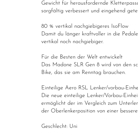
Gewicht für herausfordernde Kletterpas
Endurance
sorgfältig verbessert und eingehend ge
Gravel
80 % vertikal nachgiebigeres IsoFlow
Rahmen
Damit du länger kraftvoller in die Pedale
Reiseräder
vertikal noch nachgiebiger.
Triathlon-
Für die Besten der Welt entwickelt
Bikes
Das Madone SLR Gen 8 wird von den schne
Bike, das sie am Renntag brauchen.
Mountainbikes
Lastenräder
Einteilige Aero RSL Lenker/vorbau-Einhe
S-Pedelec
Die neue einteilige Lenker/Vorbau-Einhei
ermöglicht der im Vergleich zum Unterl
Abverkauf
der Oberlenkerposition von einer bessere
Reduzierte
Geschlecht: Uni
Artikel