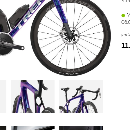
Rah
Vo
08.
pro S
11