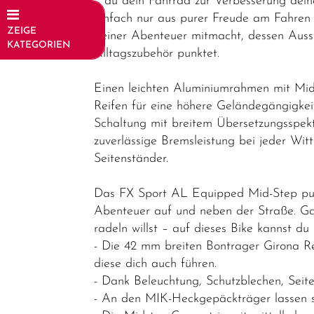
… du dein Fahrrad zur Verbesserung dein
einfach nur aus purer Freude am Fahren n
ZEIGE
deiner Abenteuer mitmacht, dessen Ausst
KATEGORIEN
Alltagszubehör punktet.
Fahrräder
Einen leichten Aluminiumrahmen mit Mid
Elektrofahrräder
Reifen für eine höhere Geländegängigke
Schaltung mit breitem Übersetzungsspekt
Trekking &
zuverlässige Bremsleistung bei jeder Wi
Fitness
Seitenständer.
Bikes
Trekkingräder
Das FX Sport AL Equipped Mid-Step punkte
Abenteuer auf und neben der Straße. Gan
Fitness
radeln willst – auf dieses Bike kannst du 
Bikes
- Die 42 mm breiten Bontrager Girona Re
Cityräder
diese dich auch führen.
- Dank Beleuchtung, Schutzblechen, Seite
Kinder &
- An den MIK-Heckgepäckträger lassen si
Jugendfahrräder