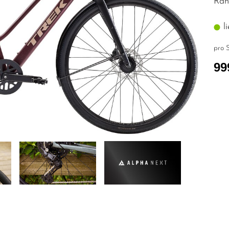
Rah
li
pro S
99