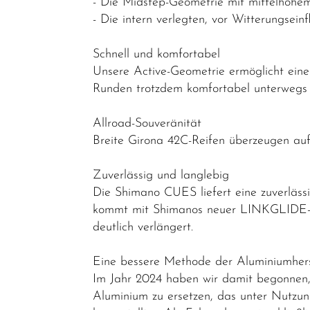
- Die Midstep-Geometrie mit mittelhohem
Rennräder -
- Die intern verlegten, vor Witterungse
Gravelbikes
- Reiseräder
Schnell und komfortabel
Unsere Active-Geometrie ermöglicht eine 
Mountainbikes
Runden trotzdem komfortabel unterwegs 
Lastenräder
Allroad-Souveränität
S-Pedelec
Breite Girona 42C-Reifen überzeugen auf 
Abverkauf
Zuverlässig und langlebig
Reduzierte
Die Shimano CUES liefert eine zuverläss
Artikel
kommt mit Shimanos neuer LINKGLIDE-Tec
deutlich verlängert.
Eine bessere Methode der Aluminiumhers
Im Jahr 2024 haben wir damit begonnen, 
Aluminium zu ersetzen, das unter Nutzun