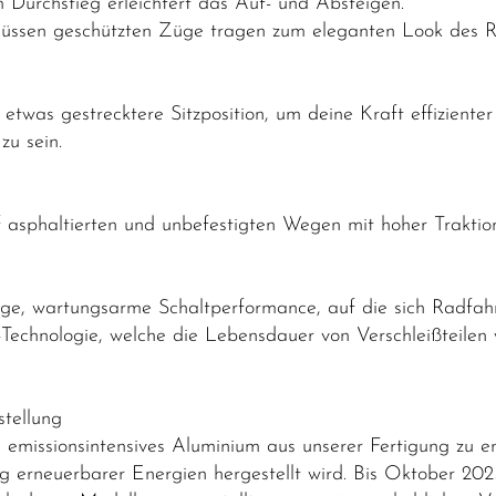
 Durchstieg erleichtert das Auf- und Absteigen.
inflüssen geschützten Züge tragen zum eleganten Look des 
etwas gestrecktere Sitzposition, um deine Kraft effiziente
zu sein.
asphaltierten und unbefestigten Wegen mit hoher Traktion 
ige, wartungsarme Schaltperformance, auf die sich Radfah
hnologie, welche die Lebensdauer von Verschleißteilen w
tellung
emissionsintensives Aluminium aus unserer Fertigung zu e
g erneuerbarer Energien hergestellt wird. Bis Oktober 20