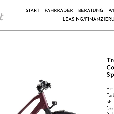
START
FAHRRÄDER
BERATUNG
W
LEASING/FINANZIER
Tr
Co
Sp
Art
Fa
SPL
Ges