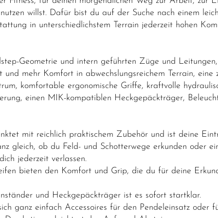
er Fitness, für deinen morgendlichen Weg zur Arbeit, zur 
utzen willst. Dafür bist du auf der Suche nach einem leic
attung in unterschiedlichstem Terrain jederzeit hohen Kom
step-Geometrie und intern geführten Züge und Leitungen
it und mehr Komfort in abwechslungsreichem Terrain, eine
rum, komfortable ergonomische Griffe, kraftvolle hydrauli
tterung, einen MIK-kompatiblen Heckgepäckträger, Beleuch
t mit reichlich praktischem Zubehör und ist deine Eintritt
z gleich, ob du Feld- und Schotterwege erkunden oder einf
dich jederzeit verlassen.
ifen bieten den Komfort und Grip, die du für deine Erkun
nständer und Heckgepäckträger ist es sofort startklar.
ch ganz einfach Accessoires für den Pendeleinsatz oder 