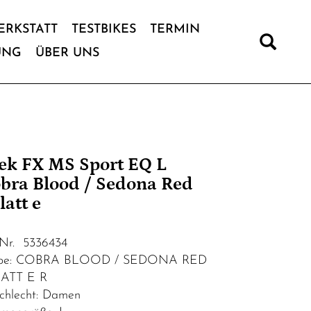
ERKSTATT
TESTBIKES
TERMIN
UNG
ÜBER UNS
ek FX MS Sport EQ L
bra Blood / Sedona Red
latt e
.Nr. 5336434
rbe: COBRA BLOOD / SEDONA RED
ATT E R
chlecht: Damen