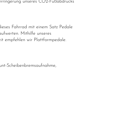
n Verringerung unseres CO2-Fußabdrucks
dieses Fahrrad mit einem Satz Pedale
aufwerten. Mithilfe unseres
eit empfehlen wir Plattformpedale.
ount-Scheibenbremsaufnahme,